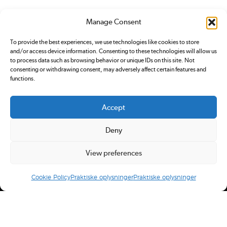
Manage Consent
To provide the best experiences, we use technologies like cookies to store
and/or access device information. Consenting to these technologies will allow us
to process data such as browsing behavior or unique IDs on this site. Not
consenting or withdrawing consent, may adversely affect certain features and
functions.
Accept
Deny
View preferences
Cookie Policy
Praktiske oplysninger
Praktiske oplysninger
Redox.dk er tilmeldt
Pressenævnet. Du kan klage over
indhold på redox.dk ved at sende en
email
eller ved at
kontakte Pressenævnet
.
Ansvarshavende redaktør: Simon Bünger