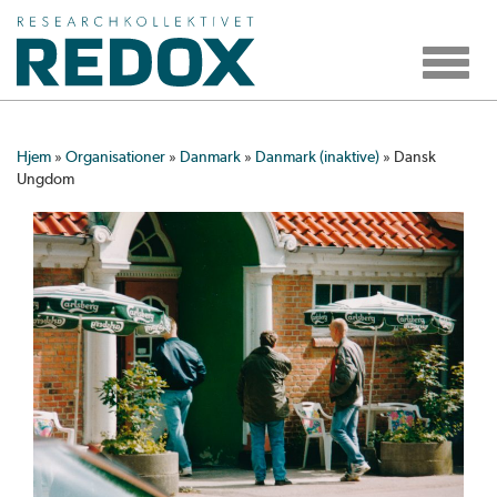
Toggle
navigat
Hjem
»
Organisationer
»
Danmark
»
Danmark (inaktive)
»
Dansk
Ungdom