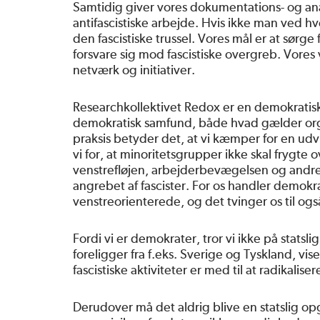
Samtidig giver vores dokumentations- og ana
antifascistiske arbejde. Hvis ikke man ved 
den fascistiske trussel. Vores mål er at sørge
forsvare sig mod fascistiske overgreb. Vores v
netværk og initiativer.
Researchkollektivet Redox er en demokratisk
demokratisk samfund, både hvad gælder orga
praksis betyder det, at vi kæmper for en ud
vi for, at minoritetsgrupper ikke skal frygte 
venstrefløjen, arbejderbevægelsen og andre p
angrebet af fascister. For os handler demokrati 
venstreorienterede, og det tvinger os til også
Fordi vi er demokrater, tror vi ikke på statsl
foreligger fra f.eks. Sverige og Tyskland, vis
fascistiske aktiviteter er med til at radikalise
Derudover må det aldrig blive en statslig o