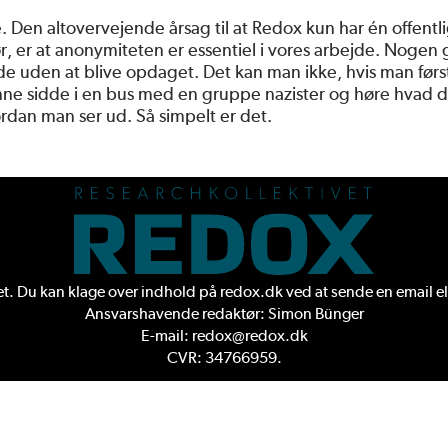
e. Den altovervejende årsag til at Redox kun har én offentl
, er at anonymiteten er essentiel i vores arbejde. Nogen
møde uden at blive opdaget. Det kan man ikke, hvis man førs
unne sidde i en bus med en gruppe nazister og høre hvad d
rdan man ser ud. Så simpelt er det.
. Du kan klage over indhold på redox.dk ved at sende en
email
el
Ansvarshavende redaktør: Simon Bünger
E-mail: redox@redox.dk
CVR: 34766959.
Design og udvikling:
Rabotnik.coop