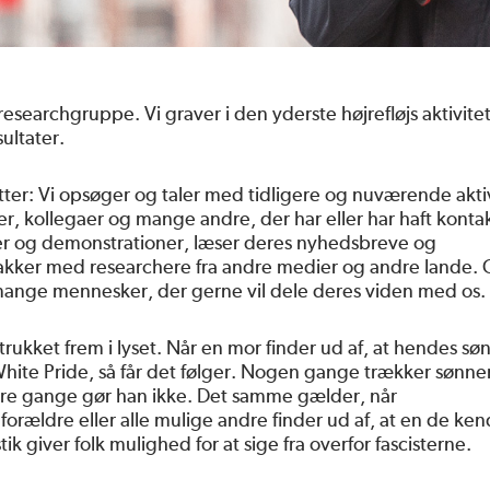
 researchgruppe. Vi graver i den yderste højrefløjs aktivite
sultater.
etter: Vi opsøger og taler med tidligere og nuværende akt
er, kollegaer og mange andre, der har eller har haft kont
øder og demonstrationer, læser deres nyhedsbreve og
akker med researchere fra andre medier og andre lande.
igt mange mennesker, der gerne vil dele deres viden med os.
trukket frem i lyset. Når en mor finder ud af, at hendes sø
hite Pride, så får det følger. Nogen gange trækker sønne
ndre gange gør han ikke. Det samme gælder, når
orældre eller alle mulige andre finder ud af, at en de ken
tik giver folk mulighed for at sige fra overfor fascisterne.