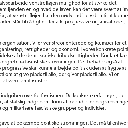
lysearbejde venstrefløjen mulighed for at styrke det
hvem fjenden er, og hvad de laver, kan det være svært at 
 for, at venstrefløjen har den nødvendige viden til at kunne
iden står til rådighed for alle progressive organisationer,
 organisation. Vi er venstreorienterede og kæmper for et
nisering, rettigheder og økonomi. I vores konkrete polit
videlse af de demokratiske frihedsrettigheder. Konkret k
overgreb fra fascistiske strømninger. Det betyder også at
rogressive skal kunne arbejde politisk uden at frygte at 
om at give plads til alle, der giver plads til alle. Vi er
 at være antifascister.
ig indgriben overfor fascismen. De konkrete erfaringer, der
er, at statslig indgriben i form af forbud eller begrænsning
re og militarisere fascistiske grupper og individer.
pgave at bekæmpe politiske strømninger. Det må til enhver