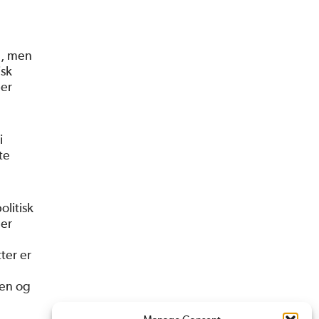
d, men
isk
per
i
te
olitisk
 er
ter er
jen og