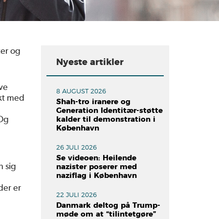
ter og
Nyeste artikler
ive
8 AUGUST 2026
akt med
Shah-tro iranere og
Generation Identitær-støtte
 Og
kalder til demonstration i
København
26 JULI 2026
n
Se videoen: Heilende
n sig
nazister poserer med
naziflag i København
der er
22 JULI 2026
Danmark deltog på Trump-
møde om at “tilintetgøre”