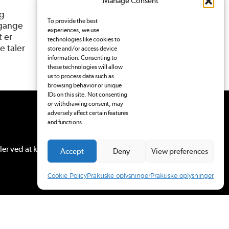
Manage Consent
ig
To provide the best
 gange
experiences, we use
t er
technologies like cookies to
e taler
store and/or access device
information. Consenting to
these technologies will allow
us to process data such as
browsing behavior or unique
IDs on this site. Not consenting
or withdrawing consent, may
adversely affect certain features
and functions.
ler ved at
kontakte Pressenævnet
.
Accept
Deny
View preferences
Cookie Policy
Praktiske oplysninger
Praktiske oplysninger