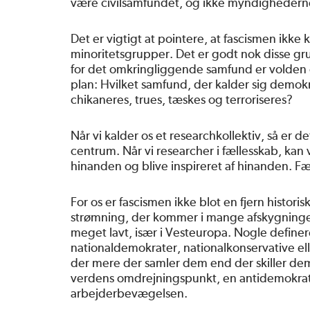
være civilsamfundet, og ikke myndighederne
Det er vigtigt at pointere, at fascismen ikke k
minoritetsgrupper. Det er godt nok disse gru
for det omkringliggende samfund er volden o
plan: Hvilket samfund, der kalder sig demokr
chikaneres, trues, tæskes og terroriseres?
Når vi kalder os et researchkollektiv, så er det
centrum. Når vi researcher i fællesskab, kan
hinanden og blive inspireret af hinanden. F
For os er fascismen ikke blot en fjern historisk
strømning, der kommer i mange afskygninger. A
meget lavt, især i Vesteuropa. Nogle definere
nationaldemokrater, nationalkonservative elle
der mere der samler dem end der skiller dem
verdens omdrejningspunkt, en antidemokratis
arbejderbevægelsen.