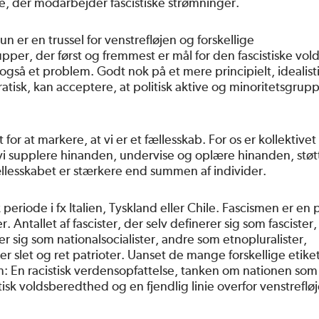
, der modarbejder fascistiske strømninger.
un er en trussel for venstrefløjen og forskellige
pper, der først og fremmest er mål for den fascistiske vol
gså et problem. Godt nok på et mere principielt, idealist
atisk, kan acceptere, at politisk aktive og minoritetsgrup
 for at markere, at vi er et fællesskab. For os er kollektivet 
 vi supplere hinanden, undervise og oplære hinanden, støt
ællesskabet er stærkere end summen af individer.
 periode i fx Italien, Tyskland eller Chile. Fascismen er en p
ntallet af fascister, der selv definerer sig som fascister,
r sig som nationalsocialister, andre som etnopluralister,
r slet og ret patrioter. Uanset de mange forskellige etiket
: En racistisk verdensopfattelse, tanken om nationen som
k voldsberedthed og en fjendlig linie overfor venstreflø