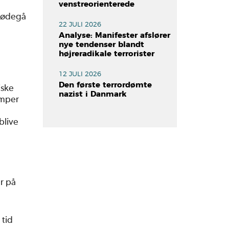
venstreorienterede
imødegå
22 JULI 2026
Analyse: Manifester afslører
nye tendenser blandt
højreradikale terrorister
12 JULI 2026
Den første terrordømte
iske
nazist i Danmark
æmper
blive
er på
 tid