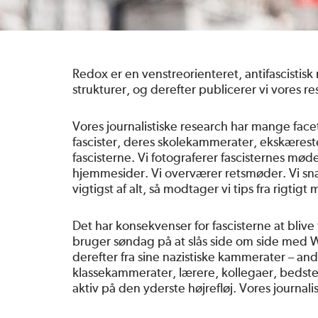
Redox er en venstreorienteret, antifascistisk
strukturer, og derefter publicerer vi vores re
Vores journalistiske research har mange fac
fascister, deres skolekammerater, ekskærest
fascisterne. Vi fotograferer fascisternes m
hjemmesider. Vi overværer retsmøder. Vi sn
vigtigst af alt, så modtager vi tips fra rigt
Det har konsekvenser for fascisterne at blive 
bruger søndag på at slås side om side med W
derefter fra sine nazistiske kammerater – a
klassekammerater, lærere, kollegaer, bedstef
aktiv på den yderste højrefløj. Vores journalis