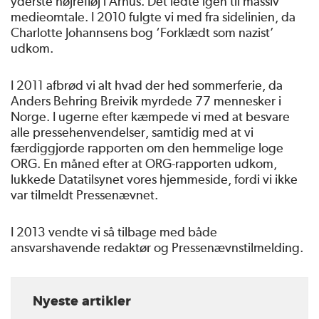
yderste højrefløj i Århus. Det ledte igen til massiv
medieomtale. I 2010 fulgte vi med fra sidelinien, da
Charlotte Johannsens bog ‘Forklædt som nazist’
udkom.
I 2011 afbrød vi alt hvad der hed sommerferie, da
Anders Behring Breivik myrdede 77 mennesker i
Norge. I ugerne efter kæmpede vi med at besvare
alle pressehenvendelser, samtidig med at vi
færdiggjorde rapporten om den hemmelige loge
ORG. En måned efter at ORG-rapporten udkom,
lukkede Datatilsynet vores hjemmeside, fordi vi ikke
var tilmeldt Pressenævnet.
I 2013 vendte vi så tilbage med både
ansvarshavende redaktør og Pressenævnstilmelding.
Nyeste artikler