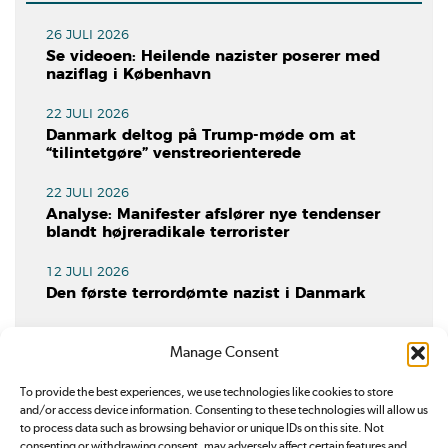
26 JULI 2026
Se videoen: Heilende nazister poserer med
naziflag i København
22 JULI 2026
Danmark deltog på Trump-møde om at
“tilintetgøre” venstreorienterede
22 JULI 2026
Analyse: Manifester afslører nye tendenser
blandt højreradikale terrorister
12 JULI 2026
Den første terrordømte nazist i Danmark
10 JULI 2026
Manage Consent
Rasmus Paludan lider endnu et valgnederlag i
almen boligforening
To provide the best experiences, we use technologies like cookies to store
and/or access device information. Consenting to these technologies will allow us
to process data such as browsing behavior or unique IDs on this site. Not
consenting or withdrawing consent, may adversely affect certain features and