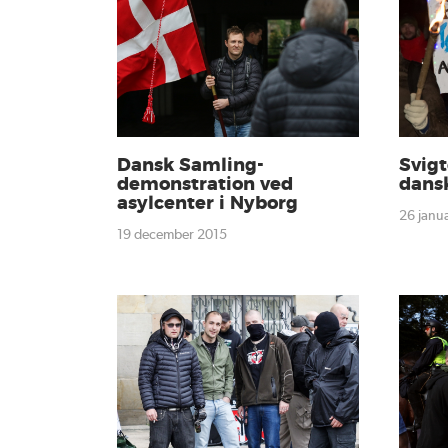
Dansk Samling-
Svigt
demonstration ved
dans
asylcenter i Nyborg
26 jan
19 december 2015