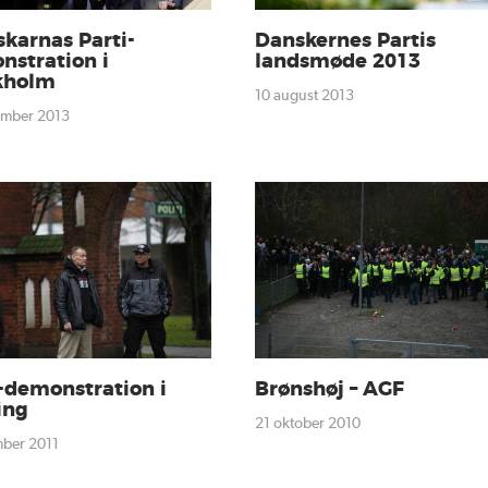
karnas Parti-
Danskernes Partis
nstration i
landsmøde 2013
kholm
10 august 2013
tember 2013
-demonstration i
Brønshøj – AGF
ing
21 oktober 2010
mber 2011