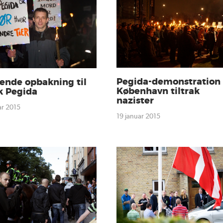
Pegida-demonstration 
ende opbakning til
København tiltrak
k Pegida
nazister
uar 2015
19 januar 2015