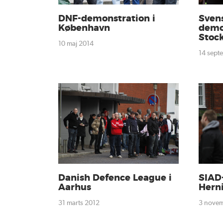
DNF-demonstration i
Svens
København
demo
Stoc
10 maj 2014
14 sep
Danish Defence League i
SIAD
Aarhus
Hern
31 marts 2012
3 nove