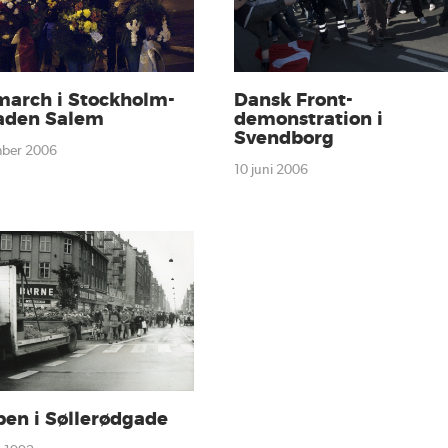
Dansk Front-
march i Stockholm-
demonstration i
taden Salem
Svendborg
mber 2006
10 juni 2006
en i Søllerødgade