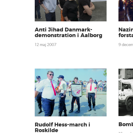
Anti Jihad Danmark-
Nazi
demonstration i Aalborg
fors
12 maj 2007
9 dece
Bomb
Rudolf Hess-march i
Roskilde