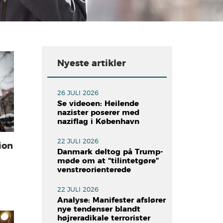
Nyeste artikler
26 JULI 2026
Se videoen: Heilende
nazister poserer med
naziflag i København
22 JULI 2026
ion
Danmark deltog på Trump-
møde om at “tilintetgøre”
venstreorienterede
22 JULI 2026
Analyse: Manifester afslører
nye tendenser blandt
højreradikale terrorister