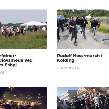
følner-
Rudolf Hess-march i
dlovsmøde ved
Kolding
m Eshøj
18 august 2007
2008