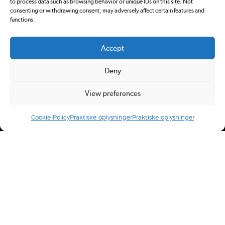
to process data such as browsing behavior or unique IDs on this site. Not
consenting or withdrawing consent, may adversely affect certain features and
functions.
Accept
Deny
View preferences
Cookie Policy
Praktiske oplysninger
Praktiske oplysninger
Redox.dk er tilmeldt
Pressenævnet. Du kan klage over
indhold på redox.dk ved at sende en
email
eller ved at
kontakte Pressenævnet
.
Ansvarshavende redaktør: Simon Bünger
E-mail: redox@redox.dk
CVR: 34766959.
Design og udvikling:
Rabotnik.coop