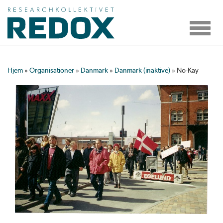
Toggle
navigat
Hjem
»
Organisationer
»
Danmark
»
Danmark (inaktive)
»
No-Kay