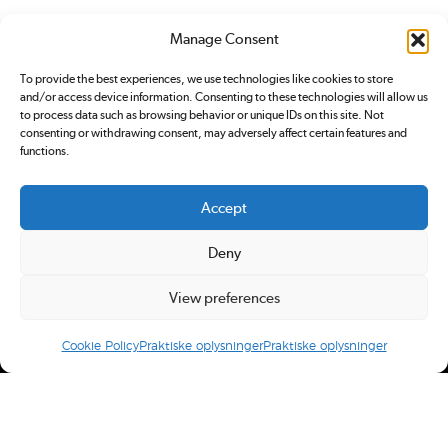
Manage Consent
To provide the best experiences, we use technologies like cookies to store
and/or access device information. Consenting to these technologies will allow us
to process data such as browsing behavior or unique IDs on this site. Not
consenting or withdrawing consent, may adversely affect certain features and
functions.
Accept
Deny
View preferences
Cookie Policy
Praktiske oplysninger
Praktiske oplysninger
Redox.dk er tilmeldt
Pressenævnet. Du kan klage over
indhold på redox.dk ved at sende en
email
eller ved at
kontakte Pressenævnet
.
Ansvarshavende redaktør: Simon Bünger