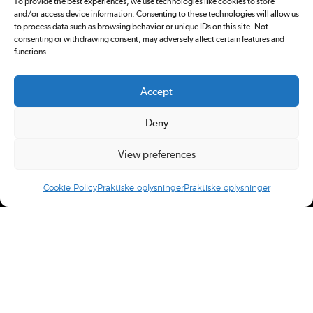
To provide the best experiences, we use technologies like cookies to store
and/or access device information. Consenting to these technologies will allow us
to process data such as browsing behavior or unique IDs on this site. Not
consenting or withdrawing consent, may adversely affect certain features and
functions.
Accept
Deny
View preferences
Cookie Policy
Praktiske oplysninger
Praktiske oplysninger
Redox.dk er tilmeldt
Pressenævnet. Du kan klage over
indhold på redox.dk ved at sende en
email
eller ved at
kontakte Pressenævnet
.
Ansvarshavende redaktør: Simon Bünger
E-mail: redox@redox.dk
CVR: 34766959.
Design og udvikling:
Rabotnik.coop