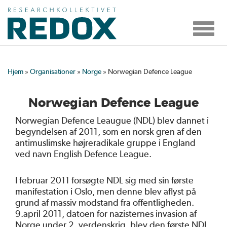
Toggle
navigat
Hjem
»
Organisationer
»
Norge
»
Norwegian Defence League
Norwegian Defence League
Norwegian Defence Leaugue (NDL) blev dannet i
begyndelsen af 2011, som en norsk gren af den
antimuslimske højreradikale gruppe i England
ved navn English Defence League.
I februar 2011 forsøgte NDL sig med sin første
manifestation i Oslo, men denne blev aflyst på
grund af massiv modstand fra offentligheden.
9.april 2011, datoen for nazisternes invasion af
Norge under 2. verdenskrig, blev den første NDL