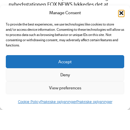
nyhedsstationen FOX NEWS lykkedes det at
forandre klassiske konservatisme, der blev
Manage Consent
redefineret i forhold til både politik, taktik og
fremtoning. Det lykkedes Tea Party-bevægelsen
To provide the best experiences, we use technologies like cookies to store
at mobilisere en utroligt effektiv og energisk
and/or access device information. Consenting to these technologies will allow us
to process data such as browsing behavior or unique IDs on this site. Not
kampagne. De pressede moderate kræfter ud af
consenting or withdrawing consent, may adversely affect certain features and
partiet eller fik dem til at miste indflydelse.
functions.
Det var i det klima, at alt-right opstod, som en
understrøm af endnu mere radikale ideer, der
Accept
cirkulerede på nettet.
Deny
TROLDEHÆREN KOMMER
View preferences
Efter to valgnederlag til Obama indså
republikanerne, at de havde misset den digitale
Cookie Policy
Praktiske oplysninger
Praktiske oplysninger
revolution. Det fik dem til at satse alt på de
digitale platforme, hvor Tea Party-bevægelsen
stod stærkt. I kølvandet på den pressede politiske
atmosfære opstod der en bølge af bloggere,