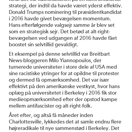
strategi, der indtil da havde været yderst effektiv.
Donald Trumps nominering til præsidentkandidat
i 2016 havde givet bevægelsen momentum.
Hans efterfølgende valgsejr samme år blev set
som en strategisk sejr. Det betød at alt-right-
bevægelsen ved udgangen af 2016 havde fået
boostet sin selvtillid gevaldigt.
Et eksempel på denne selvtillid var Breitbart
News-bloggeren Milo Yiannopoulos, der
turnerede universiteter i store dele af USA med
sine racistiske ytringer for at opildne til protester
og dermed få opmærksomhed. Det var især
effektivt på den amerikanske vestkyst, hvor hans
oplæg på universitetet i Berkeley i 2016 fik stor
medieopmærksomhed efter der opstod kampe
mellem antifascister og alt-right-folk.
Året efter, og altså få måneder inden
Charlottesville, lykkedes det at samle endnu flere
højreradikale til nye sammenstød i Berkeley. Det