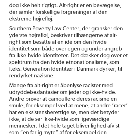
dog ikke helt rigtigt. Alt-right er en bevægelse,
der samler forskellige forgreninger af den
ekstreme højrefløj.
Southern Poverty Law Center, der gransker den
yderste højrefløj, beskriver tilhængerne af alt-
right som besatte af en idé om den hvide
identitet som både overlegen og under angreb
fra ikke-hvide identiteter. Det dækker dog over et
spektrum fra den hvide etnonationalisme, som
f.eks. Generation Identitær i Danmark dyrker, til
rendyrket nazisme.
Mange fra alt-right er åbenlyse racister med
udryddelsesfantasier om jøder og ikke-hvide.
Andre prøver at camouflere deres racisme en
smule, for eksempel ved at mene, at andre ‘racer’
har en eksistensberettigelse, men det betyder
ikke, at de ser ikke-hvide som ligeværdige
mennesker. I det hele taget bliver lighed afvist
som “en farlig myte” af for eksempel den