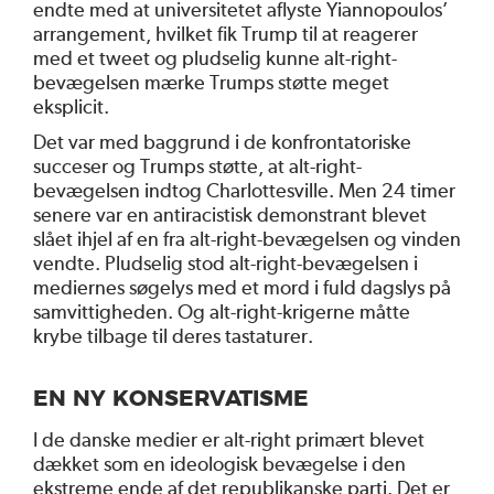
endte med at universitetet aflyste Yiannopoulos’
arrangement, hvilket fik Trump til at reagerer
med et tweet og pludselig kunne alt-right-
bevægelsen mærke Trumps støtte meget
eksplicit.
Det var med baggrund i de konfrontatoriske
succeser og Trumps støtte, at alt-right-
bevægelsen indtog Charlottesville. Men 24 timer
senere var en antiracistisk demonstrant blevet
slået ihjel af en fra alt-right-bevægelsen og vinden
vendte. Pludselig stod alt-right-bevægelsen i
mediernes søgelys med et mord i fuld dagslys på
samvittigheden. Og alt-right-krigerne måtte
krybe tilbage til deres tastaturer.
EN NY KONSERVATISME
I de danske medier er alt-right primært blevet
dækket som en ideologisk bevægelse i den
ekstreme ende af det republikanske parti. Det er