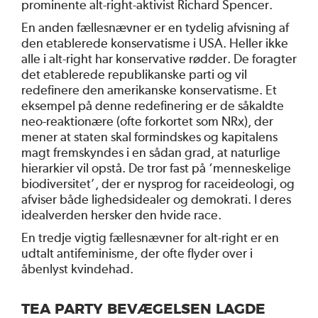
prominente alt-right-aktivist Richard Spencer.
En anden fællesnævner er en tydelig afvisning af
den etablerede konservatisme i USA. Heller ikke
alle i alt-right har konservative rødder. De foragter
det etablerede republikanske parti og vil
redefinere den amerikanske konservatisme. Et
eksempel på denne redefinering er de såkaldte
neo-reaktionære (ofte forkortet som NRx), der
mener at staten skal formindskes og kapitalens
magt fremskyndes i en sådan grad, at naturlige
hierarkier vil opstå. De tror fast på ‘menneskelige
biodiversitet’, der er nysprog for raceideologi, og
afviser både lighedsidealer og demokrati. I deres
idealverden hersker den hvide race.
En tredje vigtig fællesnævner for alt-right er en
udtalt antifeminisme, der ofte flyder over i
åbenlyst kvindehad.
TEA PARTY BEVÆGELSEN LAGDE