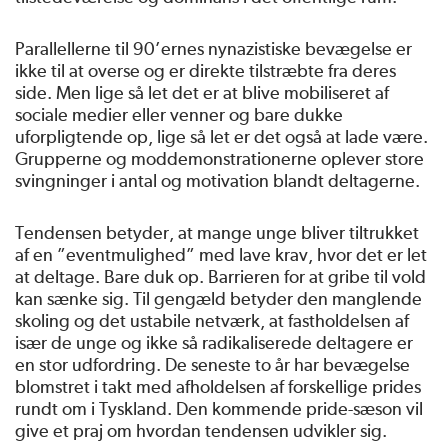
Parallellerne til 90’ernes nynazistiske bevægelse er
ikke til at overse og er direkte tilstræbte fra deres
side. Men lige så let det er at blive mobiliseret af
sociale medier eller venner og bare dukke
uforpligtende op, lige så let er det også at lade være.
Grupperne og moddemonstrationerne oplever store
svingninger i antal og motivation blandt deltagerne.
Tendensen betyder, at mange unge bliver tiltrukket
af en ”eventmulighed” med lave krav, hvor det er let
at deltage. Bare duk op. Barrieren for at gribe til vold
kan sænke sig. Til gengæld betyder den manglende
skoling og det ustabile netværk, at fastholdelsen af
især de unge og ikke så radikaliserede deltagere er
en stor udfordring. De seneste to år har bevægelse
blomstret i takt med afholdelsen af forskellige prides
rundt om i Tyskland. Den kommende pride-sæson vil
give et praj om hvordan tendensen udvikler sig.