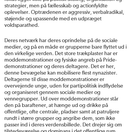
strategier, men på fællesskab og actionfyldte
oplevelser. Optrædenen er aggressiv, verbalradikal,
støjende og upassende med en udpræget
voldsparathed.
Deres netværk har deres oprindelse på de sociale
medier, og på en måde er grupperne bare flyttet ud i
den virkelige verden. Det store trækplaster har er
moddemonstrationer og fysiske angreb på Pride-
demonstrationer og deres deltagere. Det er her,
denne bevægelse kan mobilisere flest nynazister.
Deltagerne til disse moddemonstrationer er
overvejende unge, uden for partipolitisk indflydelse
og organiseret gennem sociale medier og
vennegrupper. Ud over moddemonstrationer står
den på baraftener, at hænge ud og drikke på
offentlige, ofte centrale, pladser samt at patruljere
rundt i større grupper og angribe dem, som ikke
passer ind i deres verdensbillede. Det drejer sig om
tilstedeværelse og dominans i det offentlige rum.