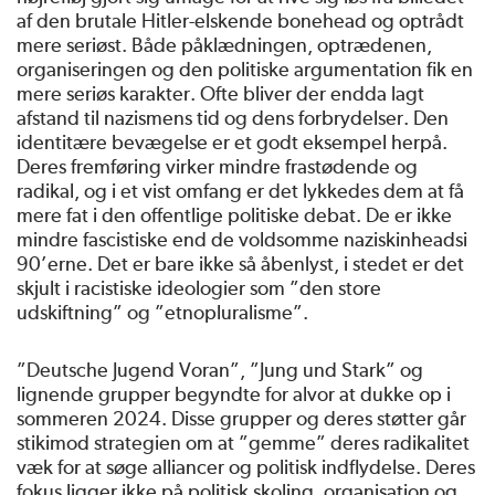
af den brutale Hitler-elskende bonehead og optrådt
mere seriøst. Både påklædningen, optrædenen,
organiseringen og den politiske argumentation fik en
mere seriøs karakter. Ofte bliver der endda lagt
afstand til nazismens tid og dens forbrydelser. Den
identitære bevægelse er et godt eksempel herpå.
Deres fremføring virker mindre frastødende og
radikal, og i et vist omfang er det lykkedes dem at få
mere fat i den offentlige politiske debat. De er ikke
mindre fascistiske end de voldsomme naziskinheadsi
90’erne. Det er bare ikke så åbenlyst, i stedet er det
skjult i racistiske ideologier som ”den store
udskiftning” og ”etnopluralisme”.
”Deutsche Jugend Voran”, ”Jung und Stark” og
lignende grupper begyndte for alvor at dukke op i
sommeren 2024. Disse grupper og deres støtter går
stikimod strategien om at ”gemme” deres radikalitet
væk for at søge alliancer og politisk indflydelse. Deres
fokus ligger ikke på politisk skoling, organisation og