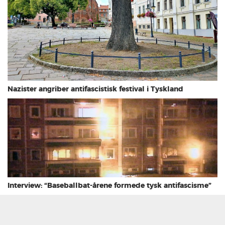
Nazister angriber antifascistisk festival i Tyskland
Interview: “Baseballbat-årene formede tysk antifascisme”