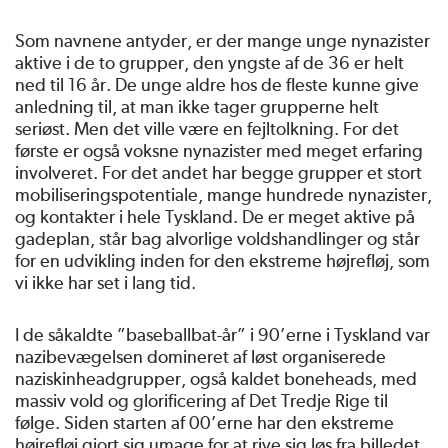
Som navnene antyder, er der mange unge nynazister
aktive i de to grupper, den yngste af de 36 er helt
ned til 16 år. De unge aldre hos de fleste kunne give
anledning til, at man ikke tager grupperne helt
seriøst. Men det ville være en fejltolkning. For det
første er også voksne nynazister med meget erfaring
involveret. For det andet har begge grupper et stort
mobiliseringspotentiale, mange hundrede nynazister,
og kontakter i hele Tyskland. De er meget aktive på
gadeplan, står bag alvorlige voldshandlinger og står
for en udvikling inden for den ekstreme højrefløj, som
vi ikke har set i lang tid.
I de såkaldte ”baseballbat-år” i 90’erne i Tyskland var
nazibevægelsen domineret af løst organiserede
naziskinheadgrupper, også kaldet boneheads, med
massiv vold og glorificering af Det Tredje Rige til
følge. Siden starten af 00’erne har den ekstreme
højrefløj gjort sig umage for at rive sig løs fra billedet