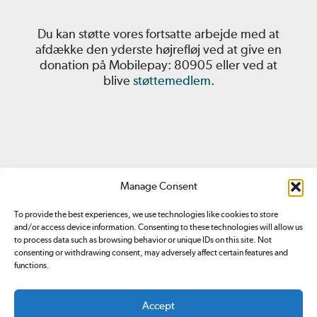
Du kan støtte vores fortsatte arbejde med at
afdække den yderste højrefløj ved at give en
donation på Mobilepay: 80905 eller ved at
blive
støttemedlem
.
Manage Consent
To provide the best experiences, we use technologies like cookies to store
and/or access device information. Consenting to these technologies will allow us
to process data such as browsing behavior or unique IDs on this site. Not
consenting or withdrawing consent, may adversely affect certain features and
Redox.dk er tilmeldt
Pressenævnet. Du kan klage over
functions.
indhold på redox.dk ved at sende en
email
eller ved at
kontakte Pressenævnet
.
Accept
Ansvarshavende redaktør: Simon Bünger