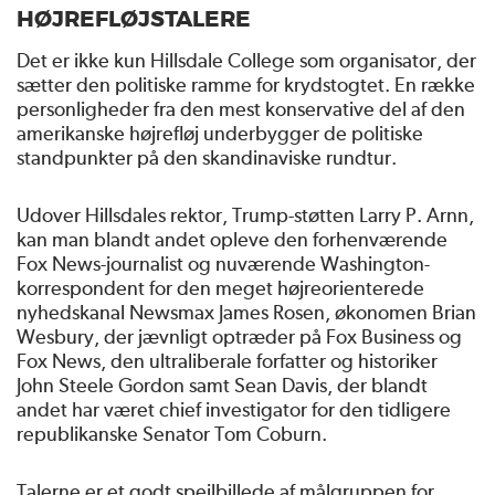
HØJREFLØJSTALERE
Det er ikke kun Hillsdale College som organisator, der
sætter den politiske ramme for krydstogtet. En række
personligheder fra den mest konservative del af den
amerikanske højrefløj underbygger de politiske
standpunkter på den skandinaviske rundtur.
Udover Hillsdales rektor, Trump-støtten Larry P. Arnn,
kan man blandt andet opleve den forhenværende
Fox News-journalist og nuværende Washington-
korrespondent for den meget højreorienterede
nyhedskanal Newsmax James Rosen, økonomen Brian
Wesbury, der jævnligt optræder på Fox Business og
Fox News, den ultraliberale forfatter og historiker
John Steele Gordon samt Sean Davis, der blandt
andet har været chief investigator for den tidligere
republikanske Senator Tom Coburn.
Talerne er et godt spejlbillede af målgruppen for