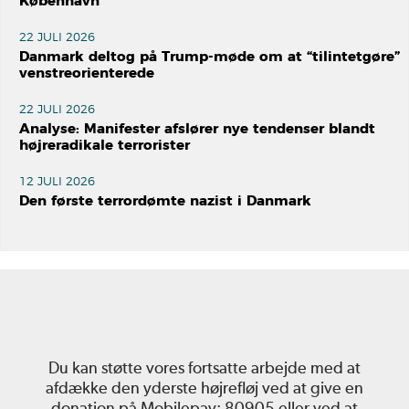
København
22 JULI 2026
Danmark deltog på Trump-møde om at “tilintetgøre”
venstreorienterede
22 JULI 2026
Analyse: Manifester afslører nye tendenser blandt
højreradikale terrorister
12 JULI 2026
Den første terrordømte nazist i Danmark
Du kan støtte vores fortsatte arbejde med at
afdække den yderste højrefløj ved at give en
donation på Mobilepay: 80905 eller ved at