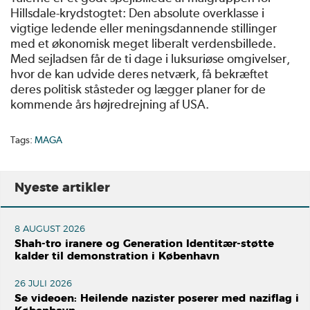
Hillsdale-krydstogtet: Den absolute overklasse i
vigtige ledende eller meningsdannende stillinger
med et økonomisk meget liberalt verdensbillede.
Med sejladsen får de ti dage i luksuriøse omgivelser,
hvor de kan udvide deres netværk, få bekræftet
deres politisk ståsteder og lægger planer for de
kommende års højredrejning af USA.
Tags:
MAGA
Nyeste artikler
8 AUGUST 2026
Shah-tro iranere og Generation Identitær-støtte
kalder til demonstration i København
26 JULI 2026
Se videoen: Heilende nazister poserer med naziflag i