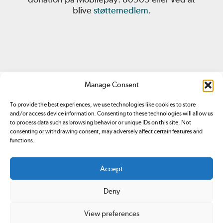
blive
støttemedlem
.
Manage Consent
To provide the best experiences, we use technologies like cookies to store
and/or access device information. Consenting to these technologies will allow us
to process data such as browsing behavior or unique IDs on this site. Not
consenting or withdrawing consent, may adversely affect certain features and
Redox.dk er tilmeldt
Pressenævnet. Du kan klage over
functions.
indhold på redox.dk ved at sende en
email
eller ved at
kontakte Pressenævnet
.
Accept
Ansvarshavende redaktør: Simon Bünger
E-mail: redox@redox.dk
Deny
CVR: 34766959.
Design og udvikling:
Rabotnik.coop
View preferences