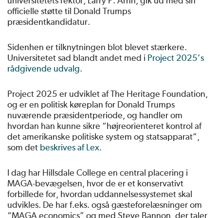
universitetets rektor, Larry P. Arnn, gik ud med sin
officielle støtte til Donald Trumps
præsidentkandidatur.
Sidenhen er tilknytningen blot blevet stærkere.
Universitetet sad blandt andet med i
Project 2025’s
rådgivende udvalg
.
Project 2025 er udviklet af The Heritage Foundation,
og er en politisk køreplan for Donald Trumps
nuværende præsidentperiode, og handler om
hvordan han kunne sikre “højreorienteret kontrol af
det amerikanske politiske system og statsapparat”,
som det
beskrives af Lex.
I dag har Hillsdale College en central placering i
MAGA-bevægelsen, hvor de er et konservativt
forbillede for, hvordan uddannelsessystemet skal
udvikles. De har f.eks. også gæsteforelæsninger om
“MAGA economics” og med Steve Bannon, der taler