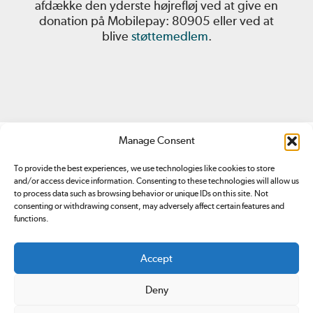
afdække den yderste højrefløj ved at give en
donation på Mobilepay: 80905 eller ved at
blive
støttemedlem
.
Manage Consent
To provide the best experiences, we use technologies like cookies to store
and/or access device information. Consenting to these technologies will allow us
to process data such as browsing behavior or unique IDs on this site. Not
consenting or withdrawing consent, may adversely affect certain features and
Redox.dk er tilmeldt
Pressenævnet. Du kan klage over
functions.
indhold på redox.dk ved at sende en
email
eller ved at
kontakte Pressenævnet
.
Accept
Ansvarshavende redaktør: Simon Bünger
E-mail: redox@redox.dk
Deny
CVR: 34766959.