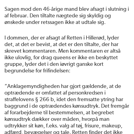
Sagen mod den 46-årige mand blev afsagt i slutning i
af februar. Den tiltalte nægtede sig skyldig og
ønskede under retssagen ikke at udtale sig.
I dommen, der er afsagt af Retten i Hillerød, lyder
det, at det er bevist, at det er den tiltalte, der har
skrevet kommentaren. Men kommentaren er altså
ikke ulovlig, for drag queens er ikke en beskyttet
gruppe, lyder det i den iøvrigt ganske kort
begrundelse for frifindelsen:
“Anklagemyndigheden har gjort gældende, at de
optrædende er omfattet af personkredsen i
straffelovens § 266 b, idet den fremsatte ytring har
baggrund i de optrædendes kønsudtryk. Det fremgår
af forarbejderne til bestemmelsen, at begrebet
kønsudtryk dækker over måden, hvorpå man
udtrykker sit køn, f.eks. valg af tøj, frisure, makeup,
adfærd, bevægelser og tale. Retten finder det ikke