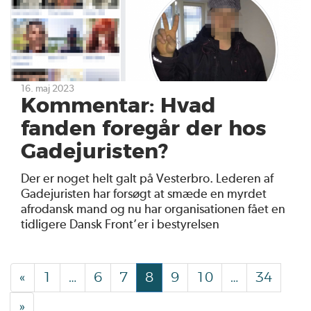
16. maj 2023
Kommentar: Hvad
fanden foregår der hos
Gadejuristen?
Der er noget helt galt på Vesterbro. Lederen af
Gadejuristen har forsøgt at smæde en myrdet
afrodansk mand og nu har organisationen fået en
tidligere Dansk Front’er i bestyrelsen
«
1
…
6
7
8
9
10
…
34
»