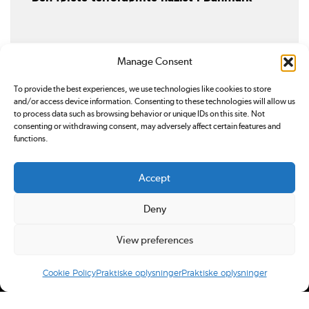
Manage Consent
To provide the best experiences, we use technologies like cookies to store
and/or access device information. Consenting to these technologies will allow us
to process data such as browsing behavior or unique IDs on this site. Not
consenting or withdrawing consent, may adversely affect certain features and
functions.
Redox.dk er tilmeldt
Pressenævnet. Du kan klage over
Accept
indhold på redox.dk ved at sende en
email
eller ved at
kontakte Pressenævnet
.
Deny
Ansvarshavende redaktør: Simon Bünger
E-mail: redox@redox.dk
View preferences
CVR: 34766959.
Design og udvikling:
Rabotnik.coop
Cookie Policy
Praktiske oplysninger
Praktiske oplysninger