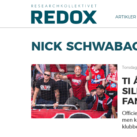
ARTIKLER
NICK SCHWABA
torsda
TI
SI
FA
Offici
men ke
klubbe