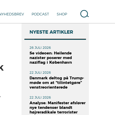
NYHEDSBREV
PODCAST
SHOP
NYESTE ARTIKLER
26 JULI 2026
Se videoen: Heilende
nazister poserer med
naziflag i København
K
22 JULI 2026
Danmark deltog på Trump-
møde om at “tilintetgøre”
venstreorienterede
,
22 JULI 2026
Analyse: Manifester afslører
nye tendenser blandt
højreradikale terrorister