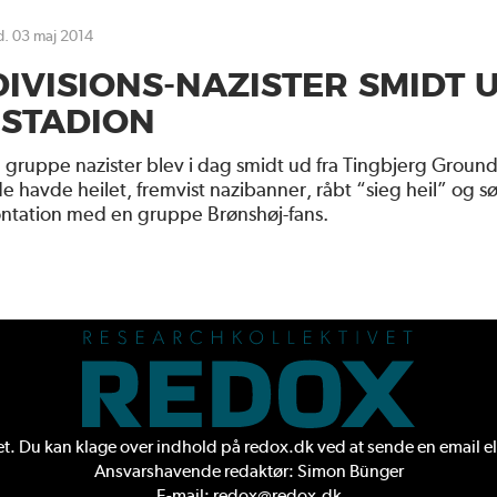
d. 03 maj 2014
 DIVISIONS-NAZISTER SMIDT 
 STADION
le gruppe nazister blev i dag smidt ud fra Tingbjerg Ground
de havde heilet, fremvist nazibanner, råbt “sieg heil” og s
ontation med en gruppe Brønshøj-fans.
. Du kan klage over indhold på redox.dk ved at sende en
email
el
Ansvarshavende redaktør: Simon Bünger
E-mail: redox@redox.dk