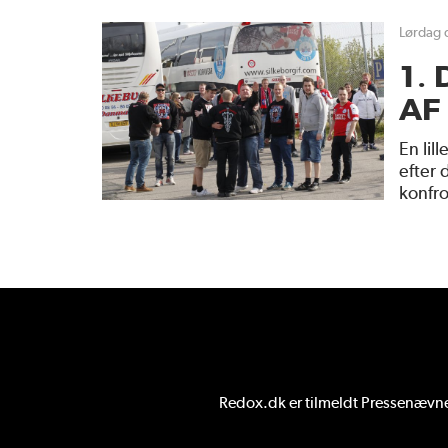
lørdag 
1.
AF
En lil
efter 
konfr
Redox.dk er tilmeldt
Pressenævnet