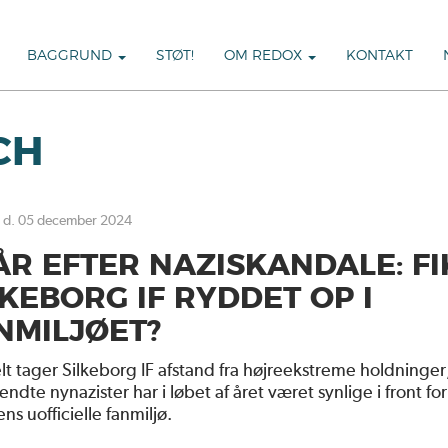
BAGGRUND
STØT!
OM REDOX
KONTAKT
CH
g d. 05 december 2024
 ÅR EFTER NAZISKANDALE: FI
LKEBORG IF RYDDET OP I
NMILJØET?
elt tager Silkeborg IF afstand fra højreekstreme holdninger
ndte nynazister har i løbet af året været synlige i front for
ns uofficielle fanmiljø.