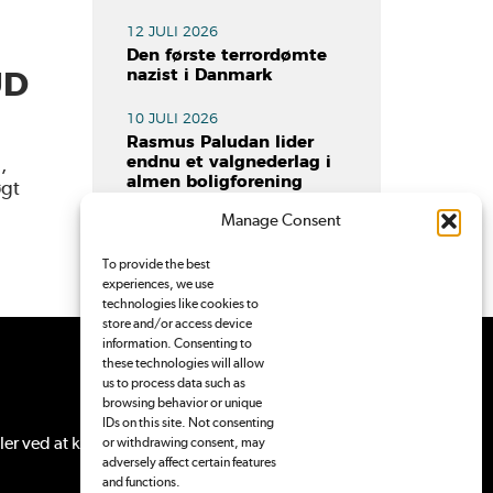
12 JULI 2026
Den første terrordømte
nazist i Danmark
UD
10 JULI 2026
Rasmus Paludan lider
,
endnu et valgnederlag i
almen boligforening
øgt
Manage Consent
To provide the best
experiences, we use
technologies like cookies to
store and/or access device
information. Consenting to
these technologies will allow
us to process data such as
browsing behavior or unique
IDs on this site. Not consenting
ler ved at
kontakte Pressenævnet
.
or withdrawing consent, may
adversely affect certain features
and functions.