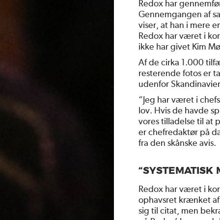
Redox har gennemført
Gennemgangen af sam
viser, at han i mere 
Redox har været i ko
ikke har givet Kim Møl
Af de cirka 1.000 ti
resterende fotos er t
udenfor Skandinavie
“Jeg har været i chef
lov. Hvis de havde spu
vores tilladelse til a
er chefredaktør på da
fra den skånske avis.
“SYSTEMATISK 
Redox har været i ko
ophavsret krænket af 
sig til citat, men bek