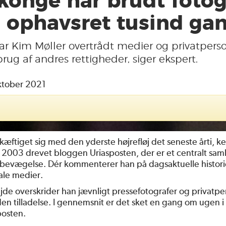
konge har brudt fotog
 ophavsret tusind ga
r Kim Møller overtrådt medier og privatperso
rug af andres rettigheder, siger ekspert.
ktober 2021
skæftiget sig med den yderste højrefløj det seneste årti, 
n 2003 drevet bloggen Uriasposten, der er et centralt sam
 bevægelse. Dér kommenterer han på dagsaktuelle histori
ale medier.
ejde overskrider han jævnligt pressefotografer og privatp
en tilladelse. I gennemsnit er det sket en gang om ugen i
posten.