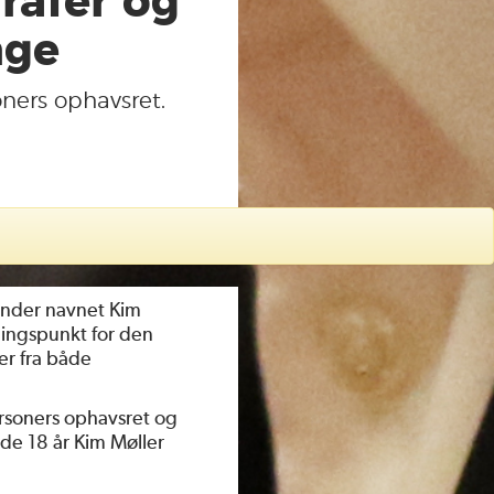
rafer og
nge
ners ophavsret.
kender navnet Kim
lingspunkt for den
er fra både
ersoners ophavsret og
 de 18 år Kim Møller