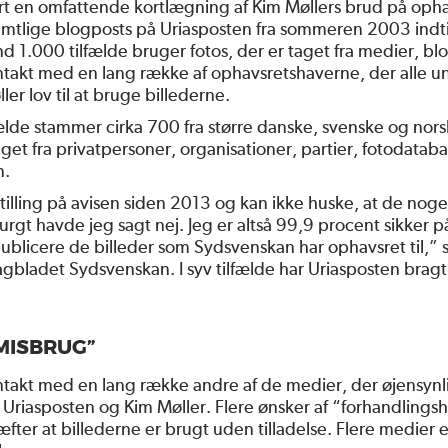
 en omfattende kortlægning af Kim Møllers brud på opha
tlige blogposts på Uriasposten fra sommeren 2003 ind
end 1.000 tilfælde bruger fotos, der er taget fra medier, bl
ntakt med en lang række af ophavsretshaverne, der alle un
ler lov til at bruge billederne.
lfælde stammer cirka 700 fra større danske, svenske og no
aget fra privatpersoner, organisationer, partier, fotodata
n.
stilling på avisen siden 2013 og kan ikke huske, at de no
rgt havde jeg sagt nej. Jeg er altså 99,9 procent sikker på
t publicere de billeder som Sydsvenskan har ophavsret til,” 
gbladet Sydsvenskan. I syv tilfælde har Uriasposten bragt 
MISBRUG”
ntakt med en lang række andre af de medier, der øjensynli
Uriasposten og Kim Møller. Flere ønsker af “forhandlingsh
ræfter at billederne er brugt uden tilladelse. Flere medier 