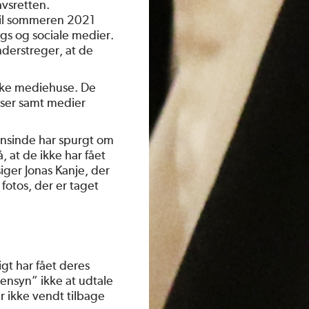
vsretten.
til sommeren 2021
ogs og sociale medier.
derstreger, at de
rske mediehuse. De
baser samt medier
gensinde har spurgt om
, at de ikke har fået
siger Jonas Kanje, der
fotos, der er taget
gt har fået deres
ensyn” ikke at udtale
er ikke vendt tilbage