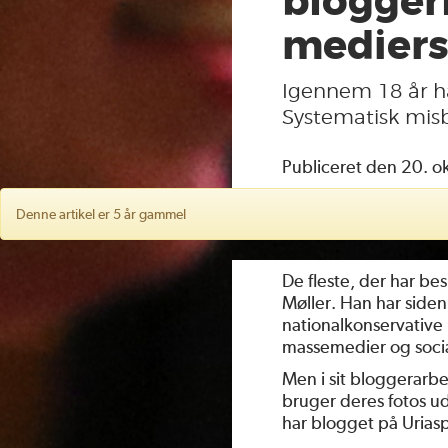
blogger
mediers
Igennem 18 år ha
Systematisk misb
Publiceret den 20. o
Denne artikel er 5 år gammel
De fleste, der har be
Møller. Han har side
nationalkonservative
massemedier og soci
Men i sit bloggerarb
bruger deres fotos ud
har blogget på Urias