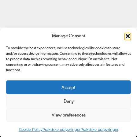
Manage Consent
To provide the best experiences, we use technologies like cookies to store
and/or access device information. Consenting to these technologies will allow us
to process data such as browsing behavior or unique IDs on this site. Not
consenting or withdrawing consent, may adversely affect certain features and
Redox.dk er tilmeldt
Pressenævnet. Du kan klage over
functions.
indhold på redox.dk ved at sende en
email
eller ved at
kontakte Pressenævnet
.
Accept
Ansvarshavende redaktør: Simon Bünger
E-mail: redox@redox.dk
Deny
CVR: 34766959.
Design og udvikling:
Rabotnik.coop
View preferences
Cookie Policy
Praktiske oplysninger
Praktiske oplysninger