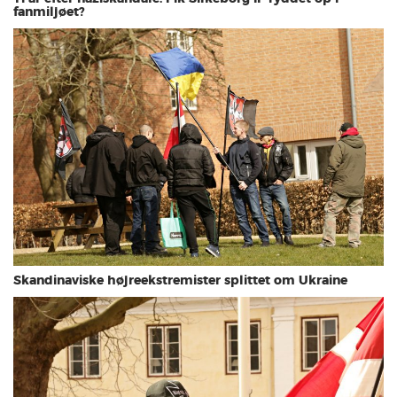
fanmiljøet?
Skandinaviske højreekstremister splittet om Ukraine