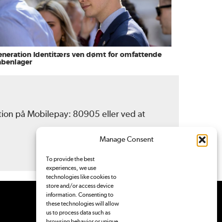
eneration Identitærs ven dømt for omfattende
åbenlager
ation på Mobilepay: 80905 eller ved at
Manage Consent
To provide the best
experiences, we use
technologies like cookies to
store and/or access device
information. Consenting to
these technologies will allow
us to process data such as
browsing behavior or unique