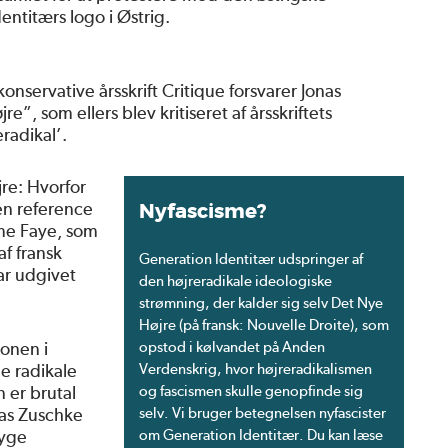
entitærs logo i Østrig.
konservative årsskrift Critique forsvarer Jonas
”, som ellers blev kritiseret af årsskriftets
radikal’.
re: Hvorfor
 en reference
Nyfascisme?
ume Faye, som
af fransk
Generation Identitær udspringer af
ar udgivet
den højreradikale ideologiske
strømning, der kalder sig selv Det Nye
Højre (på fransk: Nouvelle Droite), som
ionen i
opstod i kølvandet på Anden
ge radikale
Verdenskrig, hvor højreradikalismen
 er brutal
og fascismen skulle genopfinde sig
nas Zuschke
selv. Vi bruger betegnelsen nyfascister
syge
om Generation Identitær. Du kan læse