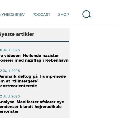
NYHEDSBREV
PODCAST
SHOP
Nyeste artikler
6 JULI 2026
e videoen: Heilende nazister
poserer med naziflag i København
2 JULI 2026
Danmark deltog på Trump-møde
m at “tilintetgøre”
venstreorienterede
2 JULI 2026
nalyse: Manifester afslører nye
tendenser blandt højreradikale
errorister