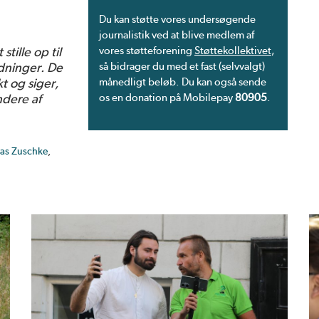
Du kan støtte vores undersøgende
journalistik ved at blive medlem af
tille op til
vores støtteforening
Støttekollektivet
,
dninger. De
så bidrager du med et fast (selvvalgt)
t og siger,
månedligt beløb. Du kan også sende
ndere af
os en donation på Mobilepay
80905
.
nas Zuschke
,