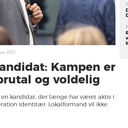
1
D
1
ber 2021.
kandidat: Kampen er
brutal og voldelig
 en kandidat, der længe har været aktiv i
ration Identitær. Lokalformand vil ikke