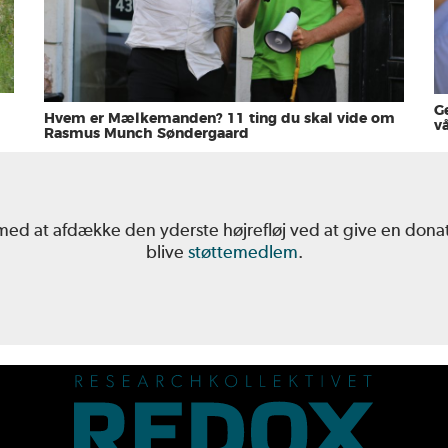
G
Hvem er Mælkemanden? 11 ting du skal vide om
v
Rasmus Munch Søndergaard
 med at afdække den yderste højrefløj ved at give en don
blive
støttemedlem
.