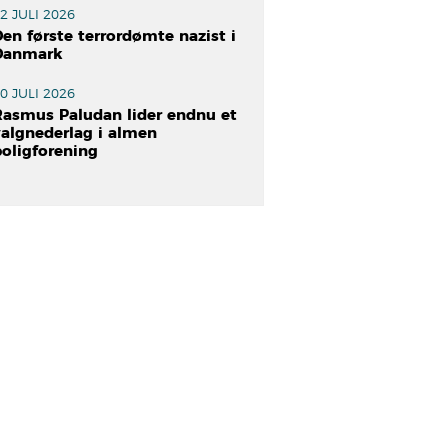
2 JULI 2026
en første terrordømte nazist i
Danmark
0 JULI 2026
Rasmus Paludan lider endnu et
valgnederlag i almen
boligforening