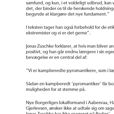
samfund, og kun, i et voldeligt udbrud, kan vi
det, der binder os til de herskende holdning
begynde at klargøre det nye fundament.”
I teksten tager han også forbehold for de eti
ekstremister og vi er det gerne”.
Jonas Zuschke forklarer, at hvis man bliver a
positivt, og han går endnu længere i sin ege
bevægelse er en central del af:
“Vi er kampberedte pyromantikere, som i læ
Sådan en kampberedt ‘pyromantiker’ får b
muligheden for at stemme på.
Nye Borgerliges lokalformand i Aabenraa, Ha
Gjerlevsen, ønsker ikke at udtale sig om sage
Jonas Zuschke har ikke reageret på Redox’