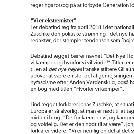
regerings forsøg på at forbyde Generation Id
“Vi er ekstremister”
I et debatindlæg fra april 2018 i det national
Zuschke den politiske strømning “det nye højre
redaktør, der stempler tendensen som ‘højre
Debatindlægget bærer navnet “Det Nye Høj
vi kæmper og hvorfor vi vil vinde!” Titlen er
til en af
det nye højres
franske stiftere Gilla
udover at være en stor del af genrejsningen 
nyfascisme efter Anden Verdenskrig, også h
en bog med titlen “Hvorfor vi kæmper”.
I indlægget forklarer Jonas Zuschke, at situat
Europa er så alvorlig, at man er nødt til at ta
midler i brug. “Derfor kæmper vi, og kampen
og voldelig. Det er den nødt til at være”. Jo
forklarer videre: “Vi er nemlig en del af det 