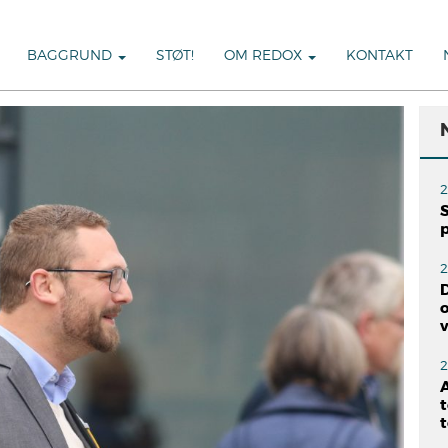
BAGGRUND
STØT!
OM REDOX
KONTAKT
2
S
2
o
2
A
t