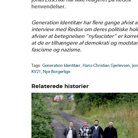
henvendelser.
Generation Identitær har flere gange afvist at s
interview med Redox om deres politiske hol
afviser at betegnelsen “nyfascister” er korrek
at de er tilhængere af demokrati og modsta
fascisme og nazisme.
Tags:
Generation Identitær
,
Hans-Christian Gjerlevsen
,
Jo
KV21
,
Nye Borgerlige
Relaterede historier