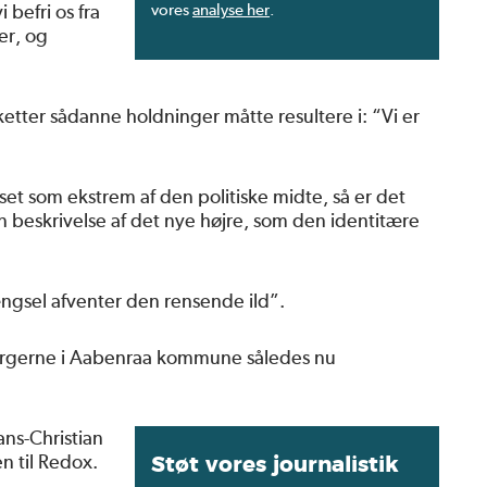
 befri os fra
vores
analyse her
.
er, og
ketter sådanne holdninger måtte resultere i: “Vi er
nset som ekstrem af den politiske midte, så er det
n beskrivelse af det nye højre, som den identitære
ngsel afventer den rensende ild”.
orgerne i Aabenraa kommune således nu
ns-Christian
n til Redox.
Støt vores journalistik