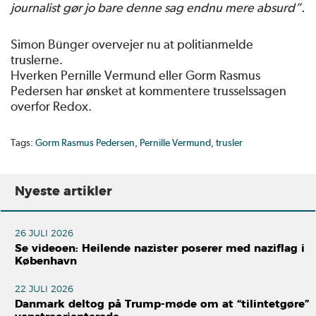
journalist gør jo bare denne sag endnu mere absurd”.
Simon Bünger overvejer nu at politianmelde
truslerne.
Hverken Pernille Vermund eller Gorm Rasmus
Pedersen har ønsket at kommentere trusselssagen
overfor Redox.
Tags:
Gorm Rasmus Pedersen
,
Pernille Vermund
,
trusler
Nyeste artikler
26 JULI 2026
Se videoen: Heilende nazister poserer med naziflag i
København
22 JULI 2026
Danmark deltog på Trump-møde om at “tilintetgøre”