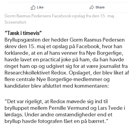
Gorm Rasmus Pedersens Facebook-opslag fra den 15. maj.
Screenshot.
“Tæsk i timevis”
Bryllupsgæsten der hedder Gorm Rasmus Pedersen
skrev den 15. maj et opslag på Facebook, hvor han
forklarede, at en af hans venner fra Nye Borgerlige,
havde lavet en practical joke på ham, da han havde
ringet ham op og udgivet sig for at være journalist fra
Researchkollektivet Redox. Opslaget, der blev liket af
flere centrale Nye Borgerlige-medlemmer og
kandidater blev afsluttet med kommentaren:
“Det var rigeligt, at Redox møvede sig ind til
brylluppet mellem Pernille Vermund og Lars Tvede i
lørdags. Under andre omstændigheder end et
bryllup havde fotografen fået en på bærret.”