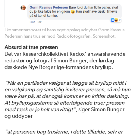
I kommentarsporet til hans eget opslag uddyber Gorm Rasmus
Pedersen hans trusler mod Redox-fotografen. Screenshot.
Absurd at true pressen
Det var Researchkollektivet Redox’ ansvarshavende
redaktør og fotograf Simon Bünger, der lørdag
dækkede Nye Borgerlige-formandens bryllup.
“Når en partileder vælger at lægge sit bryllup midt i
en valgkamp og samtidig inviterer pressen, så må hun
være klar på, at der også kommer en kritisk dækning.
At bryllupsgæsterne så efterfølgende truer pressen
med tæsk er jo helt vanvittigt”
, siger Simon Bünger
og uddyber
“at personen bag truslerne, i dette tilfælde, selv er