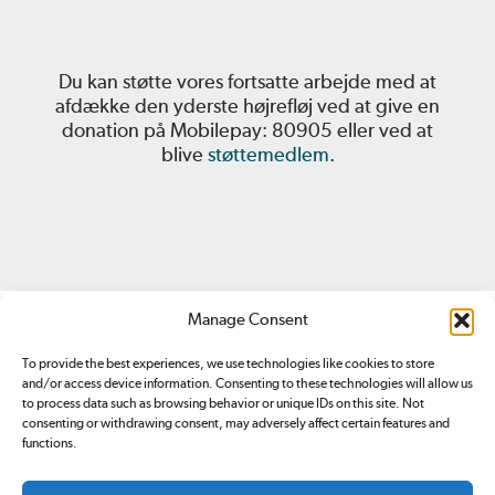
Du kan støtte vores fortsatte arbejde med at
afdække den yderste højrefløj ved at give en
donation på Mobilepay: 80905 eller ved at
blive
støttemedlem
.
Manage Consent
To provide the best experiences, we use technologies like cookies to store
and/or access device information. Consenting to these technologies will allow us
to process data such as browsing behavior or unique IDs on this site. Not
consenting or withdrawing consent, may adversely affect certain features and
Redox.dk er tilmeldt
Pressenævnet. Du kan klage over
functions.
indhold på redox.dk ved at sende en
email
eller ved at
kontakte Pressenævnet
.