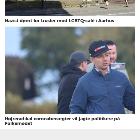
Nazist dømt for trusler mod LGBTQ-café i Aarhus
Højreradikal coronabenægter vil jagte politikere på
Folkemødet