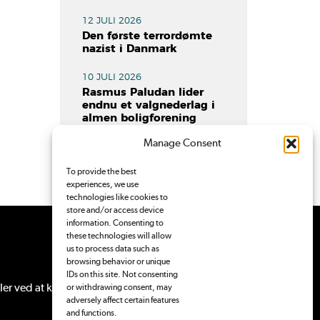
12 JULI 2026
Den første terrordømte
nazist i Danmark
10 JULI 2026
Rasmus Paludan lider
endnu et valgnederlag i
almen boligforening
Manage Consent
To provide the best
experiences, we use
technologies like cookies to
store and/or access device
information. Consenting to
these technologies will allow
us to process data such as
browsing behavior or unique
IDs on this site. Not consenting
ler ved at
kontakte Pressenævnet
.
or withdrawing consent, may
adversely affect certain features
and functions.