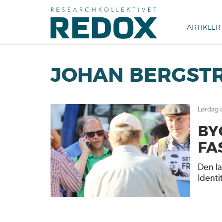
ARTIKLER
JOHAN BERGST
lørdag
BY
FA
Den l
Identi