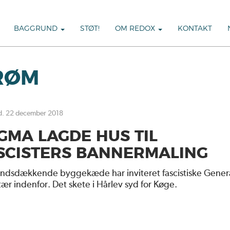
BAGGRUND
STØT!
OM REDOX
KONTAKT
RØM
 d. 22 december 2018
GMA LAGDE HUS TIL
SCISTERS BANNERMALING
andsdækkende byggekæde har inviteret fascistiske Gener
tær indenfor. Det skete i Hårlev syd for Køge.