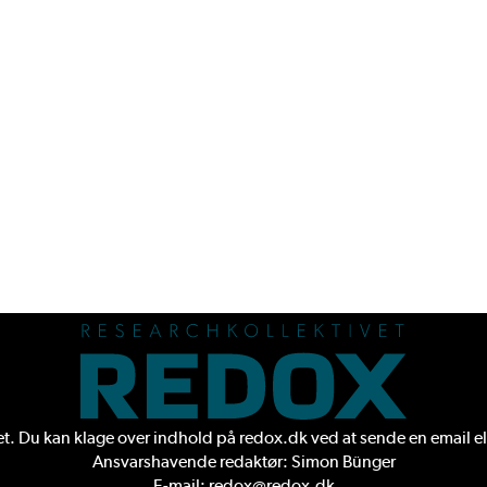
. Du kan klage over indhold på redox.dk ved at sende en
email
el
Ansvarshavende redaktør: Simon Bünger
E-mail: redox@redox.dk