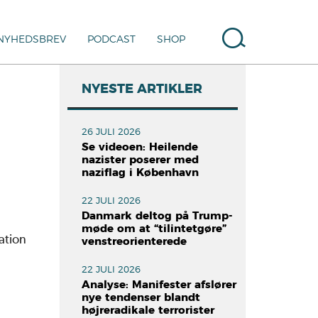
NYHEDSBREV
PODCAST
SHOP
NYESTE ARTIKLER
26 JULI 2026
Se videoen: Heilende
nazister poserer med
naziflag i København
22 JULI 2026
Danmark deltog på Trump-
møde om at “tilintetgøre”
ation
venstreorienterede
22 JULI 2026
Analyse: Manifester afslører
nye tendenser blandt
højreradikale terrorister