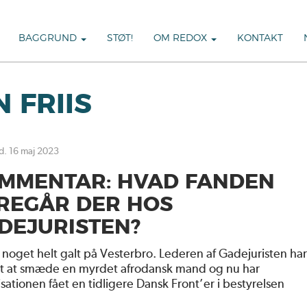
BAGGRUND
STØT!
OM REDOX
KONTAKT
 FRIIS
 d. 16 maj 2023
MMENTAR: HVAD FANDEN
REGÅR DER HOS
DEJURISTEN?
 noget helt galt på Vesterbro. Lederen af Gadejuristen ha
gt at smæde en myrdet afrodansk mand og nu har
sationen fået en tidligere Dansk Front’er i bestyrelsen