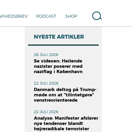
NYHEDSBREV
PODCAST
SHOP
NYESTE ARTIKLER
26 JULI 2026
Se videoen: Heilende
nazister poserer med
naziflag i København
22 JULI 2026
Danmark deltog på Trump-
møde om at “tilintetgøre”
venstreorienterede
r
22 JULI 2026
Analyse: Manifester afslører
nye tendenser blandt
højreradikale terrorister