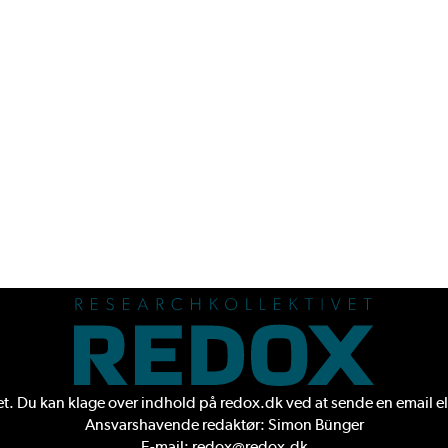
. Du kan klage over indhold på redox.dk ved at sende en
email
el
Ansvarshavende redaktør: Simon Bünger
E-mail: redox@redox.dk