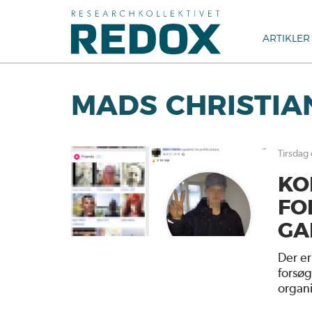
ARTIKLER
MADS CHRISTIAN
tirsdag
KO
FO
GA
Der er
forsø
organi