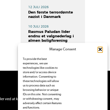
12 JULI 2026
Den første terrordømte
nazist i Danmark
10 JULI 2026
Rasmus Paludan lider
endnu et valgnederlag i
almen boligforening
Manage Consent
To provide the best
experiences, we use
technologies like cookies to
store and/or access device
information. Consenting to
these technologies will allow
us to process data such as
browsing behavior or unique
IDs on this site. Not consenting
ler ved at
kontakte Pressenævnet
.
or withdrawing consent, may
adversely affect certain features
and functions.