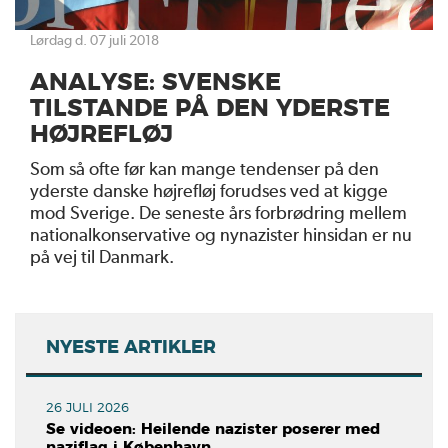
lørdag d. 07 juli 2018
ANALYSE: SVENSKE
TILSTANDE PÅ DEN YDERSTE
HØJREFLØJ
Som så ofte før kan mange tendenser på den
yderste danske højrefløj forudses ved at kigge
mod Sverige. De seneste års forbrødring mellem
nationalkonservative og nynazister hinsidan er nu
på vej til Danmark.
NYESTE ARTIKLER
26 JULI 2026
Se videoen: Heilende nazister poserer med
naziflag i København