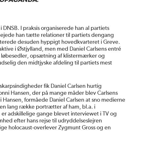
ROPAGANDA.”
 i DNSB. I praksis organiserede han al partiets
lejede han tætte relationer til partiets dengang
enterede desuden hyppigt hovedkvarteret i Greve.
ktive i Østjylland, men med Daniel Carlsens entré
f løbesedler, opsætning af klistermærker og
dselig den midtjyske afdeling til partiets mest
 skarpsindigheder fik Daniel Carlsen hurtig
 Jonni Hansen, der på mange måder blev Carlsens
ni Hansen, formåede Daniel Carlsen at sno medierne
t en lang række portrætter af ham, bl.a. i
r adskillelige gange blevet interviewet i TV og
hed efter hans rejse til udryddelseslejren
ige holocaust-overlever Zygmunt Gross og en