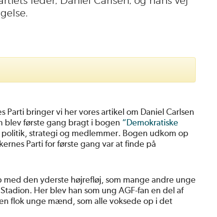
rtiets leder, Daniel Carlsen, og hans vej
gelse.
 Parti bringer vi her vores artikel om Daniel Carlsen
n blev første gang bragt i bogen
“Demokratiske
r, politik, strategi og medlemmer. Bogen udkom op
kernes Parti for første gang var at finde på
kab med den yderste højrefløj, som mange andre unge
s Stadion. Her blev han som ung AGF-fan en del af
 flok unge mænd, som alle voksede op i det