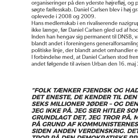
organiseringer på den yderste højrefløj, og p
søgte fællesskab. Daniel Carlsen blev i høj 
oplevede i 2008 og 2009.
Hans medlemskab i en rivaliserende nazigrupp
ikke længe, før Daniel Carlsen gled ud af h
Inden han hengav sig permanent til DNSB, v
blandt andet i foreningens generalforsamling
politiske linje, der blandt andet omhandler 
I forbindelse med, at Daniel Carlsen stod fre
andet følgende til avisen Urban den 16. maj
”FOLK TÆNKER FJENDSK OG HAD
DET ENESTE, DE KENDER TIL DE
SEKS MILLIONER JØDER – OG D
JEG IKKE PÅ. JEG SER HITLER S
GRUNDLAGT DET, JEG TROR PÅ,
PÅ GRUND AF KOMMUNISTERNE
SIDEN ANDEN VERDENSKRIG. DET