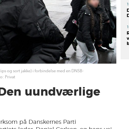
1
D
1
slips og sort jakke) i forbindelse med en DNSB-
: Privat
– Den uundværlige
rksom på Danskernes Parti