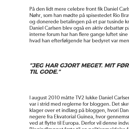
På den lidt mere celebre front fik Daniel C
Nøhr, som han mødte på spisestedet Rio Bravo
og donerede betalingen på et par tusinde kr
Daniel Carlsen blev også en aktiv debattør p
interne forum har han flere gange luftet sin
hvad han efterfølgende har bedyret var ment 
”JEG HAR GJORT MEGET. MIT F
TIL GODE.”
I august 2010 måtte TV2 lukke Daniel Carlse
var i strid med reglerne for bloggen. Det s
klager over et indlæg på bloggen, hvori Danie
negere fra Ekvatorial Guinea, hvor gennemsni
ved at flytte til Europa. Derfor vil denne in