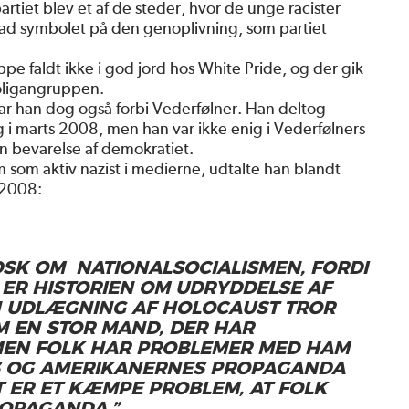
artiet blev et af de steder, hvor de unge racister
grad symbolet på den genoplivning, som partiet
e faldt ikke i god jord hos White Pride, og der gik
ooligangruppen.
ar han dog også forbi Vederfølner. Han deltog
 i marts 2008, men han var ikke enig i Vederfølners
en bevarelse af demokratiet.
m som aktiv nazist i medierne, udtalte han blandt
 2008:
SK OM NATIONALSOCIALISMEN, FORDI
N ER HISTORIEN OM UDRYDDELSE AF
EN UDLÆGNING AF HOLOCAUST TROR
OM EN STOR MAND, DER HAR
 MEN FOLK HAR PROBLEMER MED HAM
S OG AMERIKANERNES PROPAGANDA
 ER ET KÆMPE PROBLEM, AT FOLK