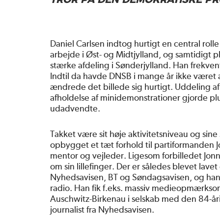
TROR PÅ DEN DEMOKRATISKE P
Daniel Carlsen indtog hurtigt en central rolle
arbejde i Øst- og Midtjylland, og samtidigt p
stærke afdeling i Sønderjylland. Han frekv
Indtil da havde DNSB i mange år ikke været a
ændrede det billede sig hurtigt. Uddeling a
afholdelse af minidemonstrationer gjorde plu
udadvendte.
Takket være sit høje aktivitetsniveau og sine
opbygget et tæt forhold til partiformanden
mentor og vejleder. Ligesom forbilledet Jon
om sin lillefinger. Der er således blevet lave
Nyhedsavisen, BT og Søndagsavisen, og han e
radio. Han fik f.eks. massiv medieopmærksom
Auschwitz-Birkenau i selskab med den 84-år
journalist fra Nyhedsavisen.