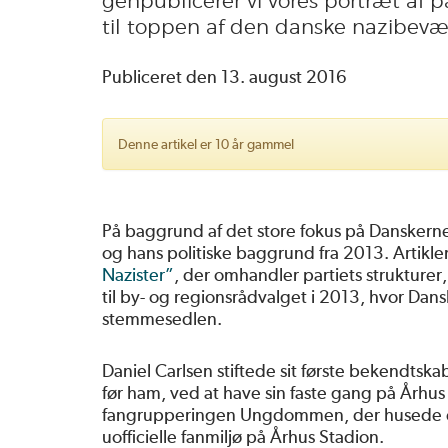
genpublicerer vi vores portræt af pa
til toppen af den danske nazibevæ
Publiceret den 13. august 2016
Denne artikel er 10 år gammel
På baggrund af det store fokus på Danskernes
og hans politiske baggrund fra 2013. Artikle
Nazister”
, der omhandler partiets strukture
til by- og regionsrådvalget i 2013, hvor Dans
stemmesedlen.
Daniel Carlsen stiftede sit første bekendts
før ham, ved at have sin faste gang på Århu
fangrupperingen Ungdommen, der husede en
uofficielle fanmiljø på Århus Stadion.