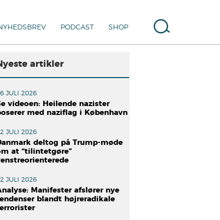
NYHEDSBREV
PODCAST
SHOP
Nyeste artikler
6 JULI 2026
e videoen: Heilende nazister
poserer med naziflag i København
2 JULI 2026
Danmark deltog på Trump-møde
m at “tilintetgøre”
venstreorienterede
2 JULI 2026
nalyse: Manifester afslører nye
tendenser blandt højreradikale
errorister