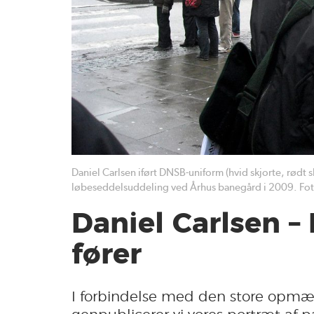
Daniel Carlsen iført DNSB-uniform (hvid skjorte, rødt 
løbeseddelsuddeling ved Århus banegård i 2009. Foto
Daniel Carlsen 
fører
I forbindelse med den store opmæ