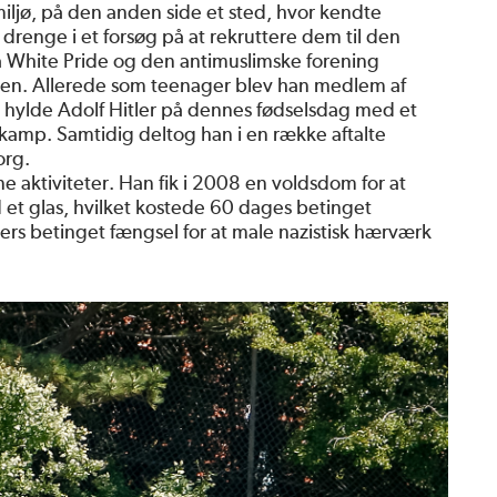
miljø, på den anden side et sted, hvor kendte
 drenge i et forsøg på at rekruttere dem til den
a White Pride og den antimuslimske forening
lsen. Allerede som teenager blev han medlem af
t hylde Adolf Hitler på dennes fødselsdag med et
kamp. Samtidig deltog han i en række aftalte
org.
ine aktiviteter. Han fik i 2008 en voldsdom for at
 et glas, hvilket kostede 60 dages betinget
rs betinget fængsel for at male nazistisk hærværk