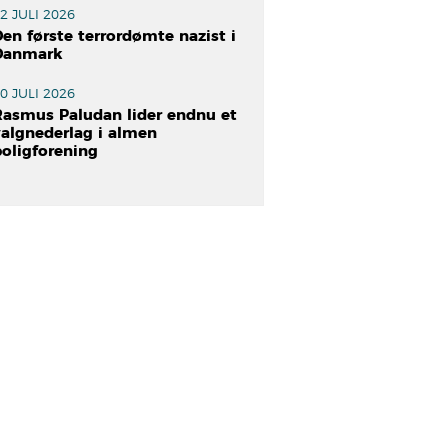
2 JULI 2026
en første terrordømte nazist i
Danmark
0 JULI 2026
Rasmus Paludan lider endnu et
valgnederlag i almen
boligforening