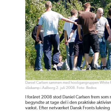
Daniel Carlsen sammen med hooligangruppen White Pri
slåskamp i Aalborg 2. juli 2008. Foto: Redox
I foråret 2008 stod Daniel Carlsen frem som
begyndte at tage del i den praktiske aktivism
vækst. Efter netværket Dansk Fronts luknin