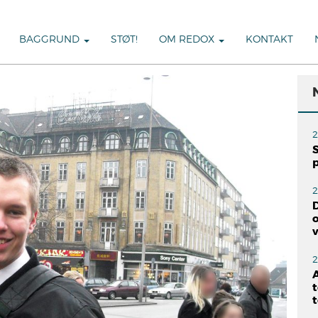
BAGGRUND
STØT!
OM REDOX
KONTAKT
2
S
2
o
2
A
t