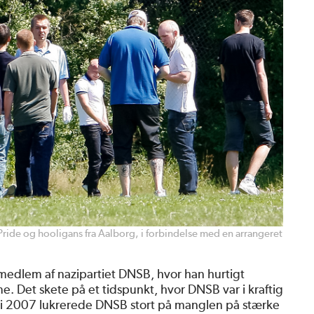
de og hooligans fra Aalborg, i forbindelse med en arrangeret
 medlem af nazipartiet DNSB, hvor han hurtigt
e. Det skete på et tidspunkt, hvor DNSB var i kraftig
g i 2007 lukrerede DNSB stort på manglen på stærke