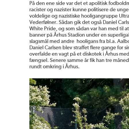
På den ene side var det et apolitisk fodbold
racister og nazister kunne politisere de unge
voldelige og nazistiske hooligangruppe Ultr
Vederfølner. Sådan gik det også Daniel Car
White Pride, og som sådan var han med til a
banner på Århus Stadion under en superliga
slagsmål med andre hooligans fra bl.a. Aalb
Daniel Carlsen blev straffet flere gange for s
overfalde en vagt på et diskotek i Århus med
fængsel. Senere samme år fik han tre månede
rundt omkring i Århus.