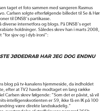
arlsen taget et foto sammen med sangeren Rasmus
. Carlsen solgte efterfølgende billedet til Se & Hør
oner til DNSB’s partikasse.
å diverse internetfora og blogs. På DNSB’s eget
e rabiate holdninger. Således skrev han i marts 2008,
”for sjov og i dyb ironi”:
ØRSTE JØDEDRAB HAR JEG DOG ENDNU
ns blog på tv-kanalens hjemmeside, da indholdet
kete, efter at TV2 havde modtaget en lang række
l Carlsen skrev følgende: ”Som det er påvist, så vil
ts-intelligenskvotienten er 59, ikke få en IK på 100
dvandring være direkte landsskadelig.”