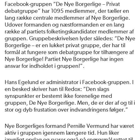
Facebook-gruppen “De Nye Borgerlige – Privat
debatgruppe” har 1095 medlemmer, der tæller en
lang række centrale medlemmer af Nye Borgerlige.
Udover formanden og næstformanden er en lang
række af partiets folketingskandidater medlemmer af
gruppen. Gruppebeskrivelsen lyder således: “De Nye
Borgerlige – er en lukket privat gruppe, der har til
formål at fungere som debatgruppe for tilhængere af
Nye Borgerlige! Partiet Nye Borgerlige har ingen
ansvar for indholdet i gruppen!”.
Hans Egelund er administrator i Facebook-gruppen. I
en besked skriver han til Redox: “Den slags
synspunkter er bestemt ikke forenelige med
gruppen, De Nye Borgerlige. Men, de er der af og til i
stor og dyb frustation over indvandringens følger.”
Nye Borgerliges formand Pernille Vermund har været
aktiv i gruppen igennem længere tid. Hun liker
jævnligt opslag og svarer også på spørgsmål rettet til