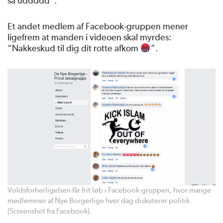
så uddddd”.
Et andet medlem af Facebook-gruppen mener
ligefrem at manden i videoen skal myrdes:
“Nakkeskud til dig dit rotte afkom
”.
Voldsforherligelsen får frit løb i Facebook-gruppen, hvor mange
medlemmer af Nye Borgerlige hver dag diskuterer politik.
(Screenshot fra Facebook).