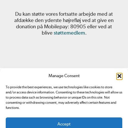
Du kan støtte vores fortsatte arbejde med at
afdække den yderste højrefløj ved at give en
donation på Mobilepay: 80905 eller ved at
blive
støttemedlem
.
Manage Consent
To provide the best experiences, we use technologies like cookies to store
and/or access device information. Consenting to these technologies will allow us
to process data such as browsing behavior or unique IDs on this site. Not
consenting or withdrawing consent, may adversely affect certain features and
Redox.dk er tilmeldt
Pressenævnet. Du kan klage over
functions.
indhold på redox.dk ved at sende en
email
eller ved at
kontakte Pressenævnet
.
Accept
Ansvarshavende redaktør: Simon Bünger