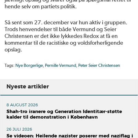
hende selv om partiets politik.
Så sent som 27. december var hun aktiv i gruppen.
Trods henvendelser til både Vermund og Seier
Christensen er det ikke lykkedes Redox at få en
kommentar til de racistiske og voldsforherligende
opslag.
Tags:
Nye Borgerlige
,
Pernille Vermund
,
Peter Seier Christensen
Nyeste artikler
8 AUGUST 2026
Shah-tro iranere og Generation Identitær-støtte
kalder til demonstration i København
26 JULI 2026
Se videoen: Heilende nazister poserer med naziflag i