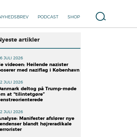
NYHEDSBREV
PODCAST
SHOP
Nyeste artikler
6 JULI 2026
e videoen: Heilende nazister
poserer med naziflag i København
2 JULI 2026
Danmark deltog på Trump-møde
m at “tilintetgøre”
venstreorienterede
2 JULI 2026
nalyse: Manifester afslører nye
tendenser blandt højreradikale
errorister