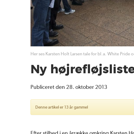
Her ses Karsten Holt Larsen tale for bl.a. White Prid
Ny højrefløjsliste
Publiceret den 28. oktober 2013
Denne artikel er 13 år gammel
Efter stilhed i en årrække omkring Karsten Hol