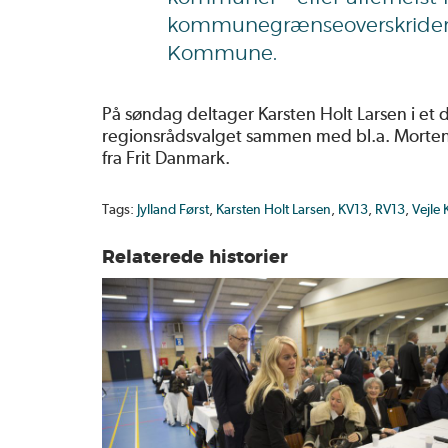
kommunegrænseoverskridende
Kommune.
På søndag deltager Karsten Holt Larsen i et
regionsrådsvalget sammen med bl.a. Morten 
fra Frit Danmark.
Tags:
Jylland Først
,
Karsten Holt Larsen
,
KV13
,
RV13
,
Vejle
Relaterede historier