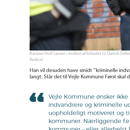
Karsten Holt Larsen i midten af billedet til Danish De
Redox).
Han vil desuden have smidt “kriminelle indv
langt. Står det til Vejle Kommune Først skal
Vejle Kommune ønsker ikke kr
indvandrere og kriminelle
uopholdeligt motiveret og tils
kommuner. Nærliggende f.eks
kommuner – eller allerhelst