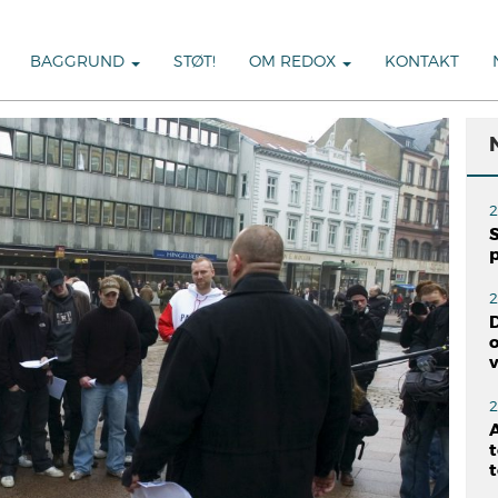
BAGGRUND
STØT!
OM REDOX
KONTAKT
2
S
2
o
2
A
t