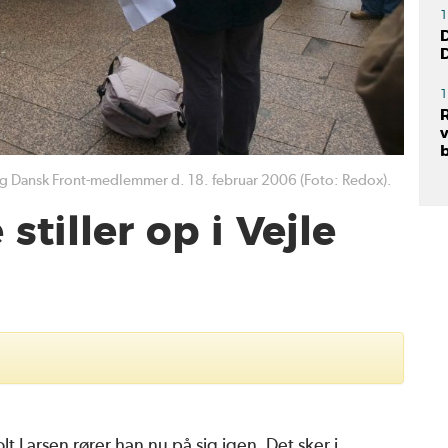
1
D
1
e og Dansk Front-medlemmer d. 18. februar 2006 (Foto: Redox).
 stiller op i Vejle
t Larsen rører han nu på sig igen. Det sker i