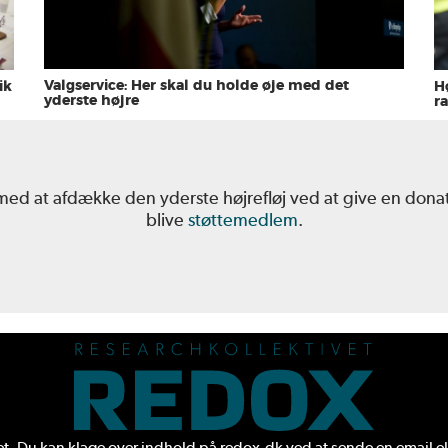
Valgservice: Her skal du holde øje med det
ik
H
yderste højre
r
 med at afdække den yderste højrefløj ved at give en don
blive
støttemedlem
.
. Du kan klage over indhold på redox.dk ved at sende en
email
el