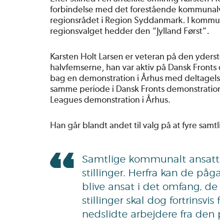
forbindelse med det forestående kommunalvalg
regionsrådet i Region Syddanmark. I kommu
regionsvalget hedder den “Jylland Først”.
Karsten Holt Larsen er veteran på den yderst
halvfemserne, han var aktiv på Dansk Front
bag en demonstration i Århus med deltagelse
samme periode i Dansk Fronts demonstration 
Leagues demonstration i Århus.
Han går blandt andet til valg på at fyre samt
Samtlige kommunalt ansatte
stillinger. Herfra kan de 
blive ansat i det omfang, d
stillinger skal dog fortrinsvi
nedslidte arbejdere fra den 