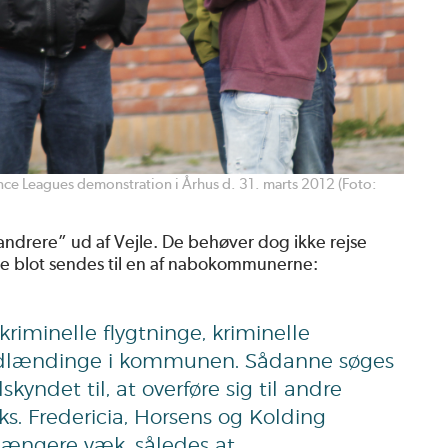
fence Leagues demonstration i Århus d. 31. marts 2012 (Foto:
andrere” ud af Vejle. De behøver dog ikke rejse
 de blot sendes til en af nabokommunerne:
iminelle flygtninge, kriminelle
 udlændinge i kommunen. Sådanne søges
kyndet til, at overføre sig til andre
. Fredericia, Horsens og Kolding
 længere væk, således at