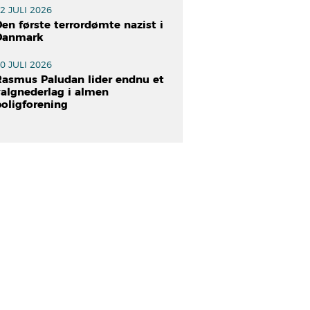
2 JULI 2026
en første terrordømte nazist i
Danmark
0 JULI 2026
Rasmus Paludan lider endnu et
valgnederlag i almen
boligforening