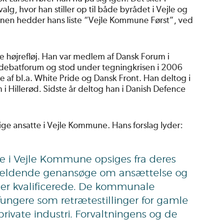
, hvor han stiller op til både byrådet i Vejle og
nen hedder hans liste “Vejle Kommune Først”, ved
e højrefløj. Han var medlem af Dansk Forum i
s debatforum og stod under tegningkrisen i 2006
 af bl.a. White Pride og Dansk Front. Han deltog i
i Hillerød. Sidste år deltog han i Danish Defence
lige ansatte i Vejle Kommune. Hans forslag lyder:
 i Vejle Kommune opsiges fra deres
pågældende genansøge om ansættelse og
e er kvalificerede. De kommunale
s fungere som retrætestillinger for gamle
private industri. Forvaltningens og de