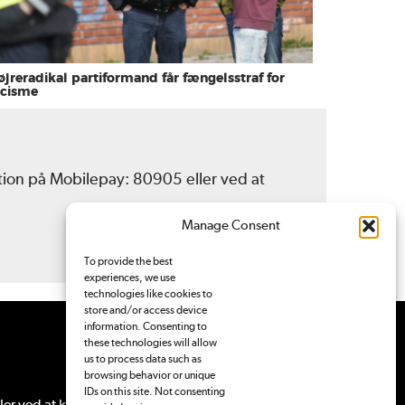
øjreradikal partiformand får fængelsstraf for
acisme
ation på Mobilepay: 80905 eller ved at
Manage Consent
To provide the best
experiences, we use
technologies like cookies to
store and/or access device
information. Consenting to
these technologies will allow
us to process data such as
browsing behavior or unique
IDs on this site. Not consenting
ler ved at
kontakte Pressenævnet
.