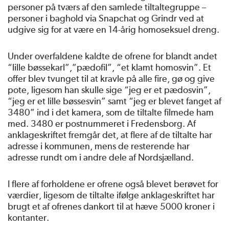
personer på tværs af den samlede tiltaltegruppe –
personer i baghold via Snapchat og Grindr ved at
udgive sig for at være en 14-årig homoseksuel dreng.
Under overfaldene kaldte de ofrene for blandt andet
“lille bøssekarl”,”pædofil”, “et klamt homosvin”. Et
offer blev tvunget til at kravle på alle fire, gø og give
pote, ligesom han skulle sige “jeg er et pædosvin”,
“jeg er et lille bøssesvin” samt “jeg er blevet fanget af
3480” ind i det kamera, som de tiltalte filmede ham
med. 3480 er postnummeret i Fredensborg. Af
anklageskriftet fremgår det, at flere af de tiltalte har
adresse i kommunen, mens de resterende har
adresse rundt om i andre dele af Nordsjælland.
I flere af forholdene er ofrene også blevet berøvet for
værdier, ligesom de tiltalte ifølge anklageskriftet har
brugt et af ofrenes dankort til at hæve 5000 kroner i
kontanter.