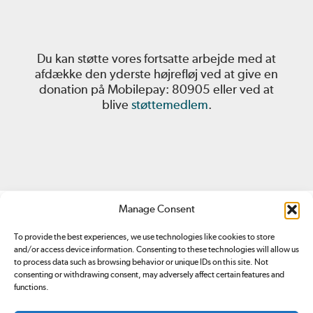
Du kan støtte vores fortsatte arbejde med at
afdække den yderste højrefløj ved at give en
donation på Mobilepay: 80905 eller ved at
blive
støttemedlem
.
Manage Consent
To provide the best experiences, we use technologies like cookies to store
and/or access device information. Consenting to these technologies will allow us
to process data such as browsing behavior or unique IDs on this site. Not
consenting or withdrawing consent, may adversely affect certain features and
Redox.dk er tilmeldt
Pressenævnet. Du kan klage over
functions.
indhold på redox.dk ved at sende en
email
eller ved at