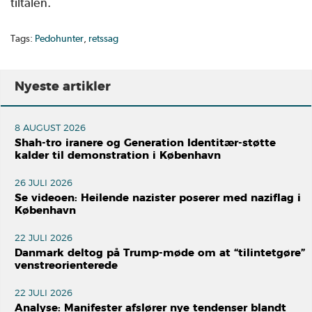
tiltalen.
Tags:
Pedohunter
,
retssag
Nyeste artikler
8 AUGUST 2026
Shah-tro iranere og Generation Identitær-støtte
kalder til demonstration i København
26 JULI 2026
Se videoen: Heilende nazister poserer med naziflag i
København
22 JULI 2026
Danmark deltog på Trump-møde om at “tilintetgøre”
venstreorienterede
22 JULI 2026
Analyse: Manifester afslører nye tendenser blandt