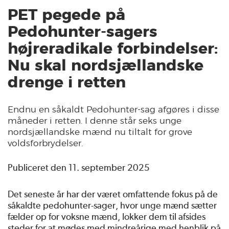
PET pegede på
Pedohunter-sagers
højreradikale forbindelser:
Nu skal nordsjællandske
drenge i retten
Endnu en såkaldt Pedohunter-sag afgøres i disse
måneder i retten. I denne står seks unge
nordsjællandske mænd nu tiltalt for grove
voldsforbrydelser.
Publiceret den 11. september 2025
Det seneste år har der været omfattende fokus på de
såkaldte pedohunter-sager, hvor unge mænd sætter
fælder op for voksne mænd, lokker dem til afsides
steder for at mødes med mindreårige med henblik på