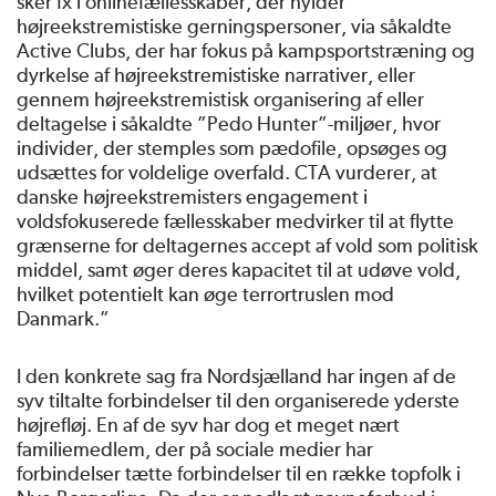
sker fx i onlinefællesskaber, der hylder
højreekstremistiske gerningspersoner, via såkaldte
Active Clubs, der har fokus på kampsportstræning og
dyrkelse af højreekstremistiske narrativer, eller
gennem højreekstremistisk organisering af eller
deltagelse i såkaldte ”Pedo Hunter”-miljøer, hvor
individer, der stemples som pædofile, opsøges og
udsættes for voldelige overfald. CTA vurderer, at
danske højreekstremisters engagement i
voldsfokuserede fællesskaber medvirker til at flytte
grænserne for deltagernes accept af vold som politisk
middel, samt øger deres kapacitet til at udøve vold,
hvilket potentielt kan øge terrortruslen mod
Danmark.”
I den konkrete sag fra Nordsjælland har ingen af de
syv tiltalte forbindelser til den organiserede yderste
højrefløj. En af de syv har dog et meget nært
familiemedlem, der på sociale medier har
forbindelser tætte forbindelser til en række topfolk i