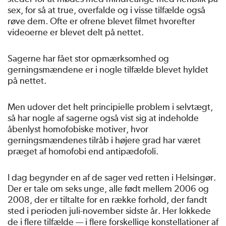
sex, for så at true, overfalde og i visse tilfælde også
røve dem. Ofte er ofrene blevet filmet hvorefter
videoerne er blevet delt på nettet.
Sagerne har fået stor opmærksomhed og
gerningsmændene er i nogle tilfælde blevet hyldet
på nettet.
Men udover det helt principielle problem i selvtægt,
så har nogle af sagerne også vist sig at indeholde
åbenlyst homofobiske motiver, hvor
gerningsmændenes tilråb i højere grad har været
præget af homofobi end antipædofoli.
I dag begynder en af de sager ved retten i Helsingør.
Der er tale om seks unge, alle født mellem 2006 og
2008, der er tiltalte for en række forhold, der fandt
sted i perioden juli-november sidste år. Her lokkede
de i flere tilfælde — i flere forskellige konstellationer af