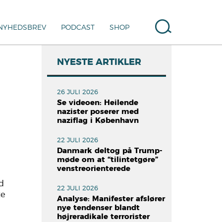
NYHEDSBREV
PODCAST
SHOP
NYESTE ARTIKLER
26 JULI 2026
Se videoen: Heilende
nazister poserer med
naziflag i København
22 JULI 2026
Danmark deltog på Trump-
møde om at “tilintetgøre”
venstreorienterede
od
22 JULI 2026
te
Analyse: Manifester afslører
nye tendenser blandt
højreradikale terrorister