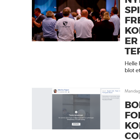
NY
SP
FR
KO
ER
TE
Helle 
blot e
mandag
BO
FO
KO
CO