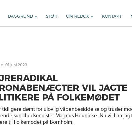
BAGGRUND
STØT!
OM REDOX
KONTAKT
 d. 01 juni 2023
JRERADIKAL
RONABENÆGTER VIL JAGTE
LITIKERE PÅ FOLKEMØDET
 tidligere dømt for ulovlig våbenbesiddelse og trusler m
ende sundhedsminister Magnus Heunicke. Nu vil han jag
kere til Folkemødet på Bornholm.