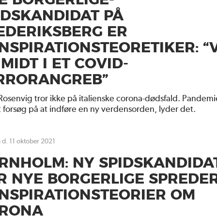
E BORGERLIGE-
IDSKANDIDAT PÅ
EDERIKSBERG ER
NSPIRATIONSTEORETIKER: “V
 MIDT I ET COVID-
RRORANGREB”
Rosenvig tror ikke på italienske corona-dødsfald. Pandemi
t forsøg på at indføre en ny verdensorden, lyder det.
 d. 11 oktober 2021
RNHOLM: NY SPIDSKANDIDA
R NYE BORGERLIGE SPREDE
NSPIRATIONSTEORIER OM
RONA