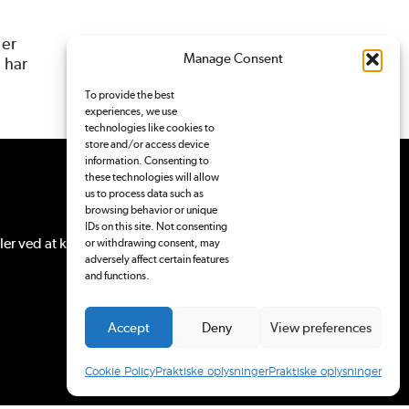
 er
Manage Consent
 har
To provide the best
experiences, we use
technologies like cookies to
store and/or access device
information. Consenting to
these technologies will allow
us to process data such as
browsing behavior or unique
IDs on this site. Not consenting
ler ved at
kontakte Pressenævnet
.
or withdrawing consent, may
adversely affect certain features
and functions.
Accept
Deny
View preferences
Cookie Policy
Praktiske oplysninger
Praktiske oplysninger