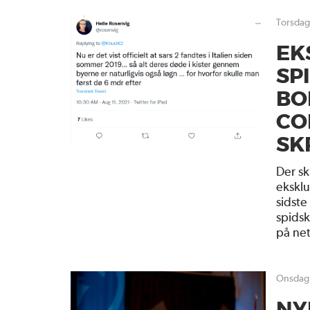
torsda
EK
SP
BO
CO
SK
Der sk
eksklu
sidste
spids
på net
onsdag