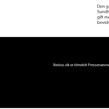
Den g
Sundhe
gift m
bevids
Redox.dk er tilmeldt
Pressenævnet