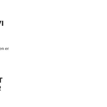
I
en er
T
R