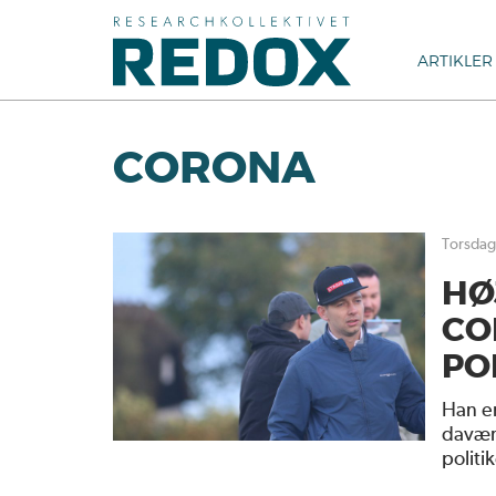
ARTIKLER
CORONA
torsdag
HØ
CO
PO
Han er
davær
politi