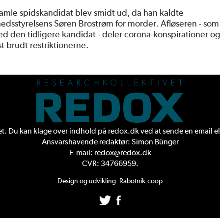
amle spidskandidat blev smidt ud, da han kaldte
dsstyrelsens Søren Brostrøm for morder. Afløseren - som
ed den tidligere kandidat - deler corona-konspirationer og
t brudt restriktionerne.
. Du kan klage over indhold på redox.dk ved at sende en
email
el
Ansvarshavende redaktør: Simon Bünger
E-mail: redox@redox.dk
CVR: 34766959.
Design og udvikling:
Rabotnik.coop