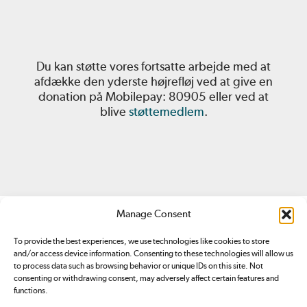
Du kan støtte vores fortsatte arbejde med at
afdække den yderste højrefløj ved at give en
donation på Mobilepay: 80905 eller ved at
blive
støttemedlem
.
Manage Consent
To provide the best experiences, we use technologies like cookies to store
and/or access device information. Consenting to these technologies will allow us
to process data such as browsing behavior or unique IDs on this site. Not
consenting or withdrawing consent, may adversely affect certain features and
Redox.dk er tilmeldt
Pressenævnet. Du kan klage over
functions.
indhold på redox.dk ved at sende en
email
eller ved at