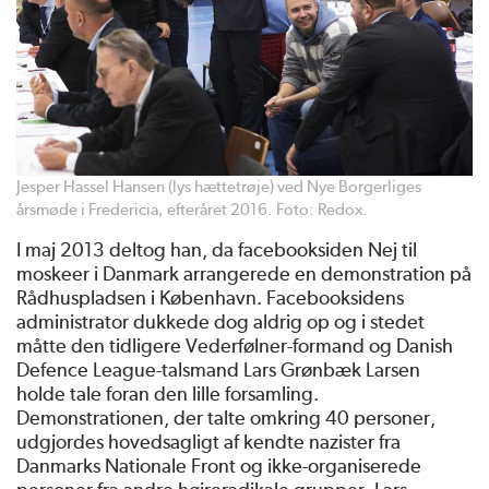
Jesper Hassel Hansen (lys hættetrøje) ved Nye Borgerliges
årsmøde i Fredericia, efteråret 2016. Foto: Redox.
I maj 2013 deltog han, da facebooksiden Nej til
moskeer i Danmark arrangerede en demonstration på
Rådhuspladsen i København. Facebooksidens
administrator dukkede dog aldrig op og i stedet
måtte den tidligere Vederfølner-formand og Danish
Defence League-talsmand Lars Grønbæk Larsen
holde tale foran den lille forsamling.
Demonstrationen, der talte omkring 40 personer,
udgjordes hovedsagligt af kendte nazister fra
Danmarks Nationale Front og ikke-organiserede