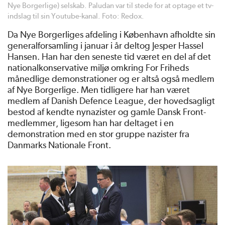
Nye Borgerlige) selskab. Paludan var til stede for at optage et tv-
indslag til sin Youtube-kanal. Foto: Redox.
Da Nye Borgerliges afdeling i København afholdte sin
generalforsamling i januar i år deltog Jesper Hassel
Hansen. Han har den seneste tid været en del af det
nationalkonservative miljø omkring For Friheds
månedlige demonstrationer og er altså også medlem
af Nye Borgerlige. Men tidligere har han været
medlem af Danish Defence League, der hovedsagligt
bestod af kendte nynazister og gamle Dansk Front-
medlemmer, ligesom han har deltaget i en
demonstration med en stor gruppe nazister fra
Danmarks Nationale Front.