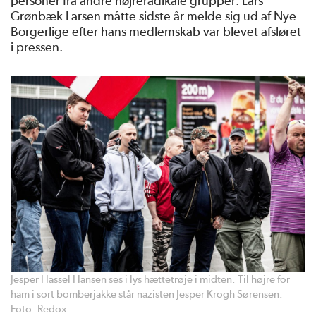
personer fra andre højreradikale grupper. Lars
Grønbæk Larsen måtte sidste år melde sig ud af Nye
Borgerlige efter hans medlemskab var blevet afsløret
i pressen.
Jesper Hassel Hansen ses i lys hættetrøje i midten. Til højre for
ham i sort bomberjakke står nazisten Jesper Krogh Sørensen.
Foto: Redox.