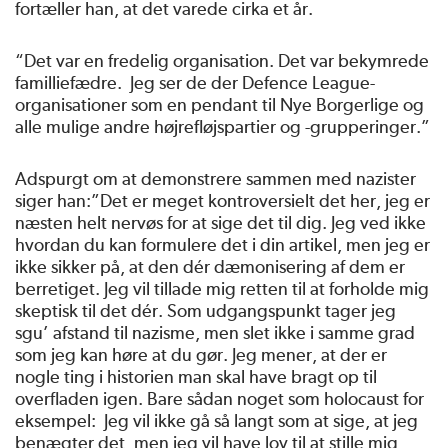
fortæller han, at det varede cirka et år.
“Det var en fredelig organisation. Det var bekymrede
familliefædre. Jeg ser de der Defence League-
organisationer som en pendant til Nye Borgerlige og
alle mulige andre højrefløjspartier og -grupperinger.”
Adspurgt om at demonstrere sammen med nazister
siger han:”Det er meget kontroversielt det her, jeg er
næsten helt nervøs for at sige det til dig. Jeg ved ikke
hvordan du kan formulere det i din artikel, men jeg er
ikke sikker på, at den dér dæmonisering af dem er
berretiget. Jeg vil tillade mig retten til at forholde mig
skeptisk til det dér. Som udgangspunkt tager jeg
sgu’ afstand til nazisme, men slet ikke i samme grad
som jeg kan høre at du gør. Jeg mener, at der er
nogle ting i historien man skal have bragt op til
overfladen igen. Bare sådan noget som holocaust for
eksempel: Jeg vil ikke gå så langt som at sige, at jeg
benægter det, men jeg vil have lov til at stille mig