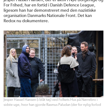
For Frihed, har en fortid i Danish Defence League,
ligesom han har demonstreret med den nazistiske
organisation Danmarks Nationale Front. Det kan
Redox nu dokumentere.
Jesper Hassel Hansen (i blåt tøj) ved Folkets Hus på Nørrebro i
sidste uge, hvor han gjorde Rasmus Paludan (der for nylig forlod