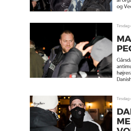
og Ve
tirsdag
MA
PE
Gårsd
antimu
højrer
Danis
tirsdag
DA
ME