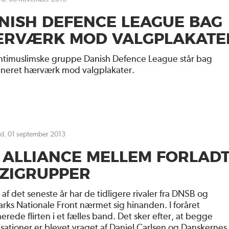
NISH DEFENCE LEAGUE BAG
RVÆRK MOD VALGPLAKATE
ntimuslimske gruppe Danish Defence League står bag
ineret hærværk mod valgplakater.
 d. 01 september 2013
 ALLIANCE MELLEM FORLAD
ZIGRUPPER
t af det seneste år har de tidligere rivaler fra DNSB og
ks Nationale Front nærmet sig hinanden. I foråret
erede flirten i et fælles band. Det sker efter, at begge
sationer er blevet vraget af Daniel Carlsen og Danskernes