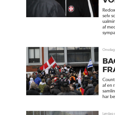
VO
Redox 
selv 
ualmin
af med
sympat
onsdag
BA
FR
Counte
af en 
samlin
har be
lørdag 