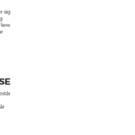
r sig
og
Flere
ke
SE
estår
år