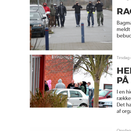
RA
Bagma
meldt 
bebude
tirsdag
HE
PÅ
I en h
række 
Det ha
af org
onsda