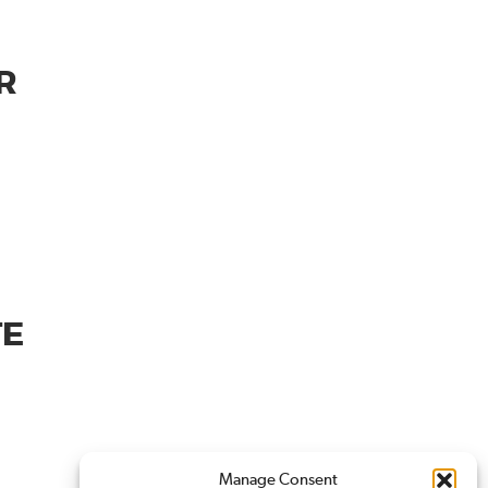
R
TE
Manage Consent