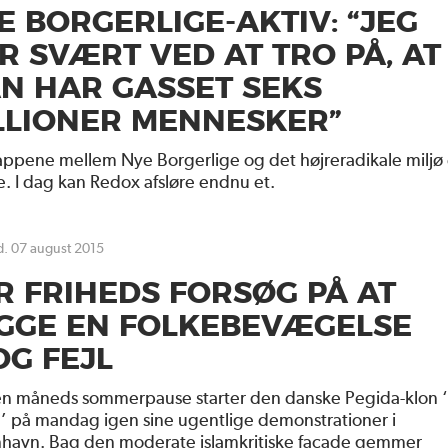
E BORGERLIGE-AKTIV: “JEG
R SVÆRT VED AT TRO PÅ, AT
N HAR GASSET SEKS
LLIONER MENNESKER”
appene mellem Nye Borgerlige og det højreradikale miljø 
. I dag kan Redox afsløre endnu et.
 d. 07 august 2015
R FRIHEDS FORSØG PÅ AT
GGE EN FOLKEBEVÆGELSE
OG FEJL
 en måneds sommerpause starter den danske Pegida-klon 
d’ på mandag igen sine ugentlige demonstrationer i
havn. Bag den moderate islamkritiske facade gemmer