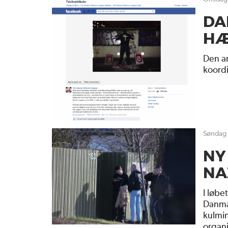
DA
HÆ
Den a
koord
søndag
NY
NA
I løbe
Danmar
kulmin
organi