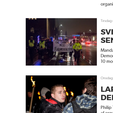
organi
tirsdag
SV
SE
Manda
Demon
10 mod
onsdag
LA
DE
Philip
af org