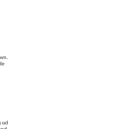
avn.
ede
g ud
mand