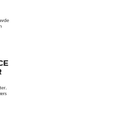
havde
n
CE
R
ter.
værs