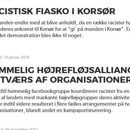
CISTISK FIASKO I KORSØR
nden endte med at blive anholdt, da en række racister 
deres ankomst til Korsør for at "gi´ på munden i Korsør". E
t demonstration blev ikke til noget.
 d. 14 januar 2014
MMELIG HØJREFLØJSALLIAN
 TVÆRS AF ORGANISATIONE
idtil hemmelig facebookgruppe koordinerer racister fra en
af landets mest markante højrefløjsgrupper deres aktivite
r indtil videre resulteret i flere fælles arrangementer på t
anisationer, blandt andet en kampsportsturnering.
g d. 06 november 2013