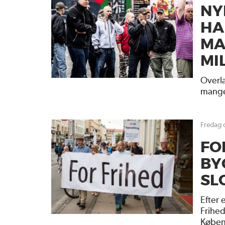
NY
HA
MA
MI
Overl
mange
fredag
FO
BY
SL
Efter
Frihe
Køben