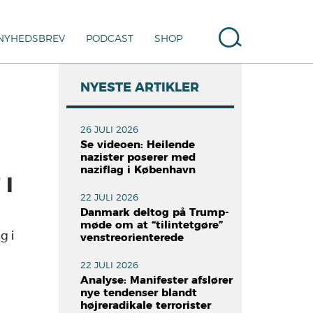
NYHEDSBREV
PODCAST
SHOP
NYESTE ARTIKLER
26 JULI 2026
Se videoen: Heilende
nazister poserer med
naziflag i København
 I
22 JULI 2026
Danmark deltog på Trump-
møde om at “tilintetgøre”
g i
venstreorienterede
22 JULI 2026
Analyse: Manifester afslører
nye tendenser blandt
højreradikale terrorister