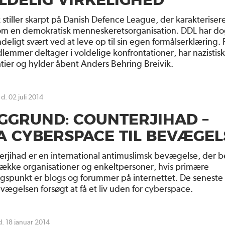
LDELIG VIRKELIGHED
stiller skarpt på Danish Defence League, der karakterisere
som en demokratisk menneskeretsorganisation. DDL har d
deligt svært ved at leve op til sin egen formålserklæring. 
lemmer deltager i voldelige konfrontationer, har nazistis
ier og hylder åbent Anders Behring Breivik.
 d. 02 juli 2014
GGRUND: COUNTERJIHAD –
A CYBERSPACE TIL BEVÆGEL
rjihad er en international antimuslimsk bevægelse, der b
række organisationer og enkeltpersoner, hvis primære
gspunkt er blogs og forummer på internettet. De seneste 
vægelsen forsøgt at få et liv uden for cyberspace.
d. 18 januar 2014