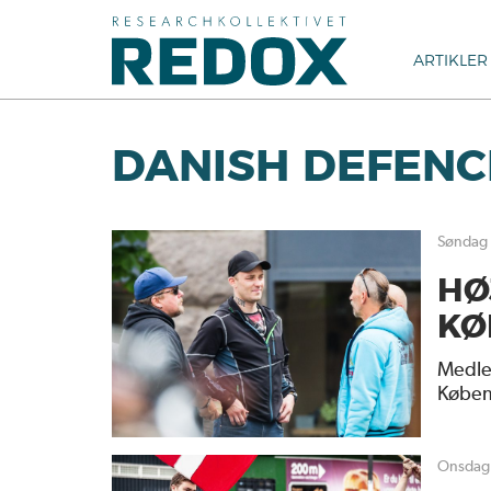
ARTIKLER
DANISH DEFENC
søndag
HØ
KØ
Medlem
Køben
onsdag