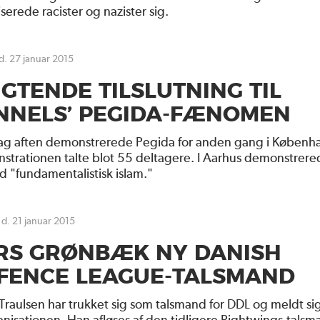
serede racister og nazister sig.
 d. 27 januar 2015
IGTENDE TILSLUTNING TIL
NNELS’ PEGIDA-FÆNOMEN
g aften demonstrerede Pegida for anden gang i Københ
strationen talte blot 55 deltagere. I Aarhus demonstrer
 "fundamentalistisk islam."
 d. 21 januar 2015
RS GRØNBÆK NY DANISH
FENCE LEAGUE-TALSMAND
 Traulsen har trukket sig som talsmand for DDL og meldt si
anisationen. Han afløses af den tidligere Rightwings-tals